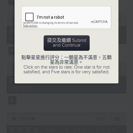
0
seconds
00:00
56:19
of
56
第二部份 Part 2 (HKT 03:04 -
minutes,
04:00)
19
提交及繼續 Submit
seconds
and Continue
點擊星星進行評分：一顆星為不滿意，五顆
星為非常滿意。
0
Click on the stars to rate: One star is for not
seconds
00:00
56:20
satisfied, and Five stars is for very satisfied.
of
56
第三部份 Part 3 (HKT 04:04 -
minutes,
05:00)
20
seconds
0
seconds
00:00
56:09
of
56
第四部份 Part 4 (HKT 05:04 -