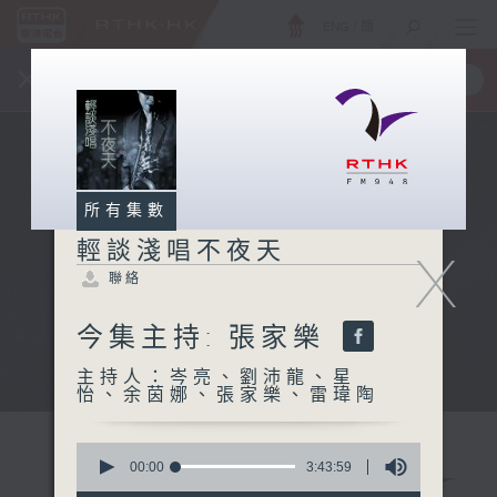
ENG
/
簡
×
全新 RTHK On The Go
取得
一手掌握 RTHK 電台、電視節目
所有集數
輕談淺唱不夜天
X
聯絡
今集主持: 張家樂
主持人：岑亮、劉沛龍、星
怡、余茵娜、張家樂、雷瑋陶
0
seconds
00:00
3:43:59
of