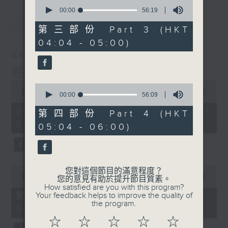
0
seconds
00:00
56:19
of
最新
LATEST
56
第三部份 Part 3 (HKT
minutes,
04:04 - 05:00)
19
seconds
08/08/2026
輕談淺唱不夜天
0
0
seconds
00:00
3:44:00
seconds
00:00
56:09
of
of
3
08/08/2026 - 足本 Full (HKT
56
第四部份 Part 4 (HKT
hours,
minutes,
02:04 - 06:00)
44
05:04 - 06:00)
9
minutes,
seconds
0
seconds
0
您對這個節目的滿意程度？
seconds
00:00
56:10
您的意見有助於提升節目質素。
of
How satisfied are you with this program?
56
第一部份 Part 1 (HKT 02:04 -
Your feedback helps to improve the quality of
minutes,
the program.
03:00)
10
seconds
☆
☆
☆
☆
☆