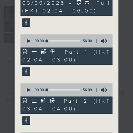
3
03/09/2025 - 足本 Full
hours,
(HKT 02:04 - 06:00)
43
minutes,
59
輕談淺唱不夜天
seconds
電台直播
0
聯絡
所有集數
seconds
00:00
56:00
of
56
第一部份 Part 1 (HKT
minutes,
02:04 - 03:00)
0
您喜歡這個節目嗎?
seconds
簡介
GIST
0
seconds
00:00
56:09
主持人：岑亮、劉沛龍、星怡、余茵娜、張家
of
56
第二部份 Part 2 (HKT
樂、雷瑋陶
minutes,
03:04 - 04:00)
9
seconds