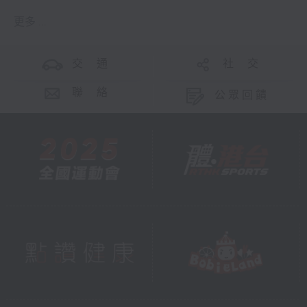
更多 ...
交 通
社 交
聯 絡
公眾回饋