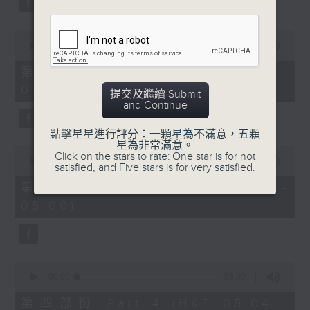
0
seconds
00:00
56:19
of
56
第二部份 Part 2 (HKT 03:04 -
minutes,
04:00)
19
提交及繼續 Submit
seconds
and Continue
點擊星星進行評分：一顆星為不滿意，五顆
星為非常滿意。
0
Click on the stars to rate: One star is for not
seconds
00:00
56:10
satisfied, and Five stars is for very satisfied.
of
56
第三部份 Part 3 (HKT 04:04 -
minutes,
05:00)
10
seconds
0
seconds
00:00
56:09
of
56
第四部份 Part 4 (HKT 05:04 -