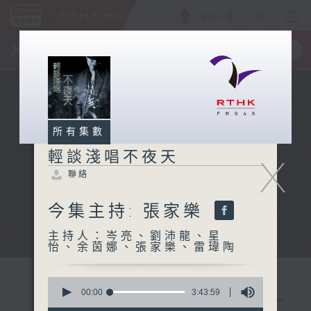
ENG
/
簡
×
全新 RTHK On The Go
取得
一手掌握 RTHK 電台、電視節目
所有集數
輕談淺唱不夜天
X
聯絡
今集主持: 張家樂
主持人：岑亮、劉沛龍、星
怡、余茵娜、張家樂、雷瑋陶
0
seconds
00:00
3:43:59
of