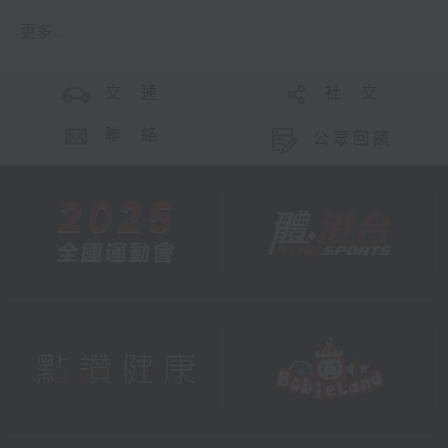
更多 ...
交 通
社 交
聯 絡
公眾回饋