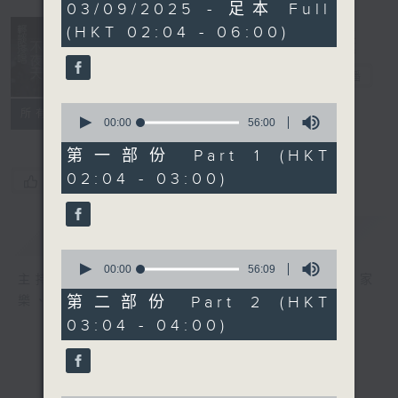
3
03/09/2025 - 足本 Full
hours,
(HKT 02:04 - 06:00)
43
minutes,
59
輕談淺唱不夜天
seconds
電台直播
0
聯絡
所有集數
seconds
00:00
56:00
of
56
第一部份 Part 1 (HKT
minutes,
02:04 - 03:00)
0
您喜歡這個節目嗎?
seconds
簡介
GIST
0
seconds
00:00
56:09
主持人：岑亮、劉沛龍、星怡、余茵娜、張家
of
56
第二部份 Part 2 (HKT
樂、雷瑋陶
minutes,
03:04 - 04:00)
9
seconds