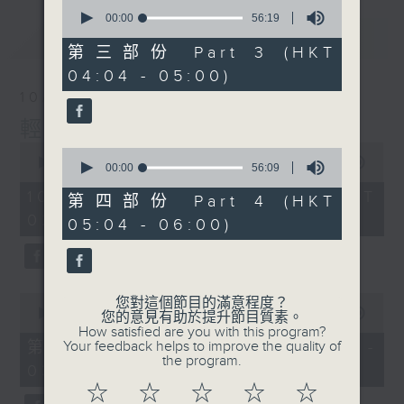
0
seconds
00:00
56:19
of
最新
LATEST
56
第三部份 Part 3 (HKT
minutes,
04:04 - 05:00)
19
seconds
10/08/2026
輕談淺唱不夜天
0
0
seconds
00:00
3:43:59
seconds
00:00
56:09
of
of
3
10/08/2026 - 足本 Full (HKT
56
第四部份 Part 4 (HKT
hours,
minutes,
02:04 - 06:00)
43
05:04 - 06:00)
9
minutes,
seconds
59
seconds
0
您對這個節目的滿意程度？
seconds
00:00
56:10
您的意見有助於提升節目質素。
of
How satisfied are you with this program?
56
第一部份 Part 1 (HKT 02:04 -
Your feedback helps to improve the quality of
minutes,
the program.
03:00)
10
seconds
☆
☆
☆
☆
☆