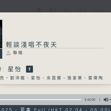
電視
電台
新聞
WEB+
輕談淺唱不夜天
聯絡
: 星怡
亮、劉沛龍、星怡、余茵娜、張家樂、雷瑋陶
3:44:00
2025 - 足本 Full (HKT 02:04 - 06:00)