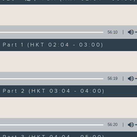
Volume
56:10
art 1 (HKT 02:04 - 03:00)
Volume
輕談淺唱不夜天
聯絡
所有集數
56:19
art 2 (HKT 03:04 - 04:00)
您喜歡這個節目嗎?
Volume
主持人：岑亮、劉沛龍、星怡、余茵娜、張家
56:20