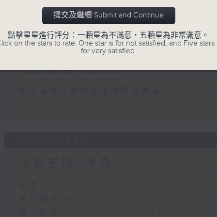
07 - 08
2026
提交及繼續 Submit and Continue
點擊星星進行評分：一顆星為不滿意，五顆星為非常滿意。
lick on the stars to rate: One star is for not satisfied, and Five stars 
08/08/2026
for very satisfied.
輕談淺唱不夜天
網上直播完畢稍後提供節目重溫。 Archive will
live webcast
07/08/2026
今集主持: 岑亮
足本 Full (HKT 02:04 - 06:00)
第一部份 Part 1 (HKT 02:04 - 03:00)
第二部份 Part 2 (HKT 03:04 - 04:00)