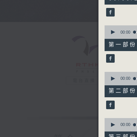
hours,
44
minutes,
0
seconds
90%
0
seconds
00:00
of
56
第一部份 P
minutes,
10
seconds
90%
0
seconds
00:00
電台直播
of
56
第二部份 P
minutes,
19
seconds
90%
0
seconds
00:00
of
56