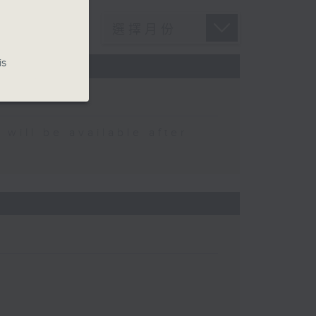
is
 be available after