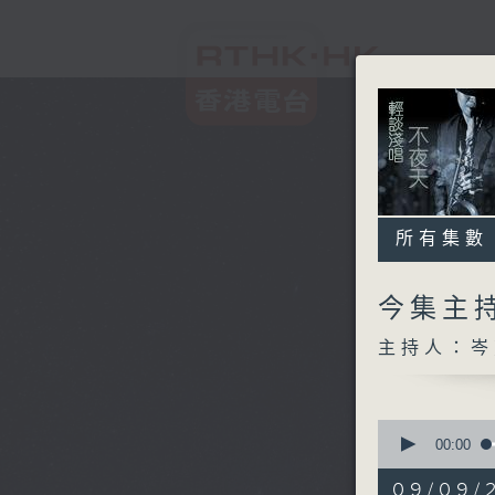
所有集數
今集主持
主持人：岑
0
seconds
00:00
of
3
09/09/