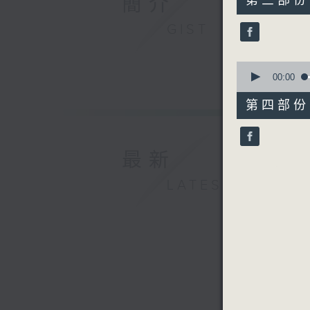
簡介
第三部份 P
minutes,
20
GIST
seconds
90%
0
seconds
00:00
of
56
第四部份 P
minutes,
10
seconds
90%
最新
LATEST