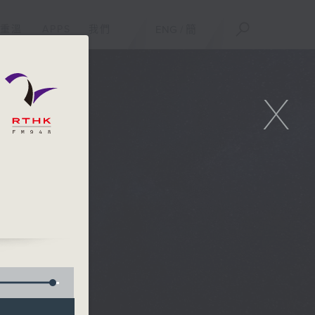
重溫
APPS
我們
ENG
/
簡
X