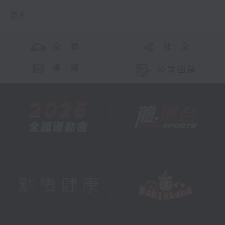
更多 ...
交 通
社 交
聯 絡
公眾回饋