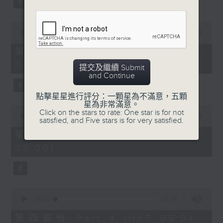
0
seconds
00:00
56:19
of
56
第二部份 Part 2 (HKT 03:04 -
minutes,
04:00)
19
提交及繼續 Submit
seconds
and Continue
點擊星星進行評分：一顆星為不滿意，五顆
星為非常滿意。
0
Click on the stars to rate: One star is for not
seconds
00:00
56:20
satisfied, and Five stars is for very satisfied.
of
56
第三部份 Part 3 (HKT 04:04 -
minutes,
05:00)
20
seconds
0
seconds
00:00
56:09
of
56
第四部份 Part 4 (HKT 05:04 -