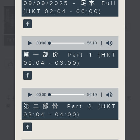
3
09/09/2025 - 足本 Full
hours,
(HKT 02:04 - 06:00)
44
minutes,
0
輕談淺唱不夜天
seconds
電台直播
0
聯絡
所有集數
seconds
00:00
56:10
of
56
第一部份 Part 1 (HKT
minutes,
02:04 - 03:00)
10
您喜歡這個節目嗎?
seconds
簡介
GIST
0
seconds
00:00
56:19
主持人：岑亮、劉沛龍、星怡、余茵娜、張家
of
56
第二部份 Part 2 (HKT
樂、雷瑋陶
minutes,
03:04 - 04:00)
19
seconds