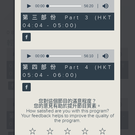
0
seconds
00:00
56:20
of
最新
LATEST
56
第三部份 Part 3 (HKT
minutes,
04:04 - 05:00)
20
seconds
08/08/2026
輕談淺唱不夜天
0
0
seconds
00:00
3:44:00
seconds
00:00
56:10
of
of
3
08/08/2026 - 足本 Full (HKT
56
第四部份 Part 4 (HKT
hours,
minutes,
02:04 - 06:00)
44
05:04 - 06:00)
10
minutes,
seconds
0
seconds
0
您對這個節目的滿意程度？
seconds
00:00
56:10
您的意見有助於提升節目質素。
of
How satisfied are you with this program?
56
第一部份 Part 1 (HKT 02:04 -
Your feedback helps to improve the quality of
minutes,
the program.
03:00)
10
seconds
☆
☆
☆
☆
☆