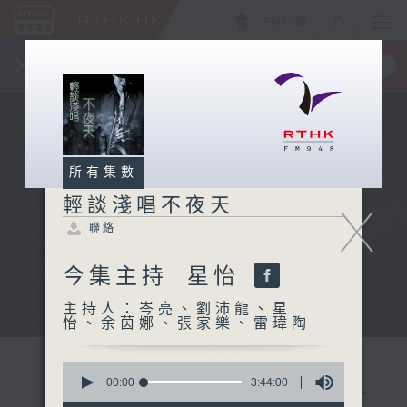
ENG
/
簡
×
全新 RTHK On The Go
取得
一手掌握 RTHK 電台、電視節目
所有集數
輕談淺唱不夜天
X
聯絡
今集主持: 星怡
主持人：岑亮、劉沛龍、星
怡、余茵娜、張家樂、雷瑋陶
0
seconds
00:00
3:44:00
of