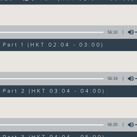
Volume
56:10
art 1 (HKT 02:04 - 03:00)
Volume
輕談淺唱不夜天
聯絡
所有集數
56:19
art 2 (HKT 03:04 - 04:00)
您喜歡這個節目嗎?
Volume
主持人：岑亮、劉沛龍、星怡、余茵娜、張家
56:20