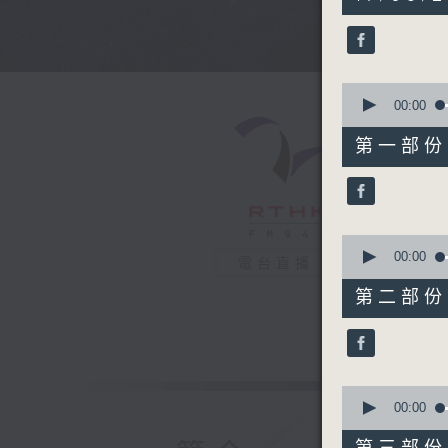
hours,
44
minutes,
0
seconds
90%
0
seconds
00:00
of
56
第一部份 P
minutes,
10
seconds
90%
0
seconds
00:00
電台直播
of
56
第二部份 P
minutes,
19
seconds
90%
0
seconds
00:00
of
56