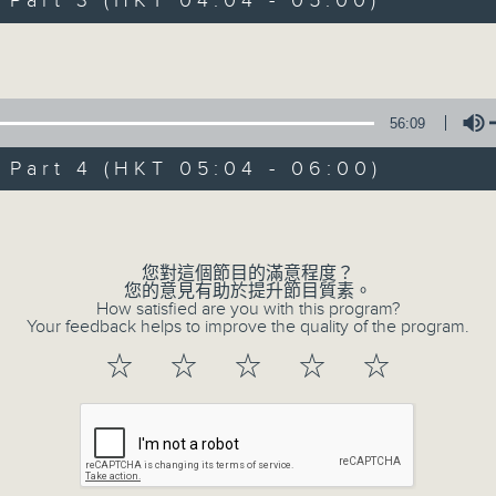
art 3 (HKT 04:04 - 05:00)
Volume
56:09
art 4 (HKT 05:04 - 06:00)
07/08/2026
Volume
今集主持: 岑亮
0
您對這個節目的滿意程度？
seconds
00:00
您的意見有助於提升節目質素。
of
How satisfied are you with this program?
3
Your feedback helps to improve the quality of the program.
07/08/2026 - 足本 Full (HKT 02:04
hours,
43
☆
☆
☆
☆
☆
minutes,
59
seconds
Volume
90%
0
seconds
00:00
of
56