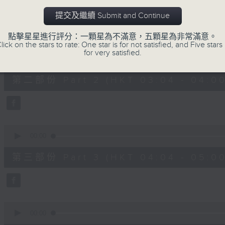
第一部份 Part 1 (HKT 02:04 - 03:00
minutes,
0
提交及繼續 Submit and Continue
seconds
Volume
90%
點擊星星進行評分：一顆星為不滿意，五顆星為非常滿意。
lick on the stars to rate: One star is for not satisfied, and Five stars 
0
for very satisfied.
seconds
00:00
of
56
第二部份 Part 2 (HKT 03:04 - 04:00
minutes,
10
seconds
Volume
90%
0
seconds
00:00
of
56
第三部份 Part 3 (HKT 04:04 - 05:00
minutes,
10
seconds
Volume
90%
0
seconds
00:00
of