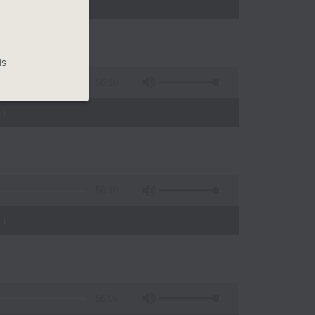
)
is
56:10
)
56:10
)
56:09