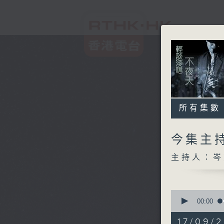
所有集數
今集主持
主持人：岑
0
seconds
00:00
of
3
17/09/