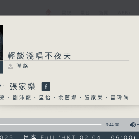
電視
電台
新聞
WEB+
輕談淺唱不夜天
聯絡
: 張家樂
亮、劉沛龍、星怡、余茵娜、張家樂、雷瑋陶
3:44:00
2025 - 足本 Full (HKT 02:04 - 06:00)