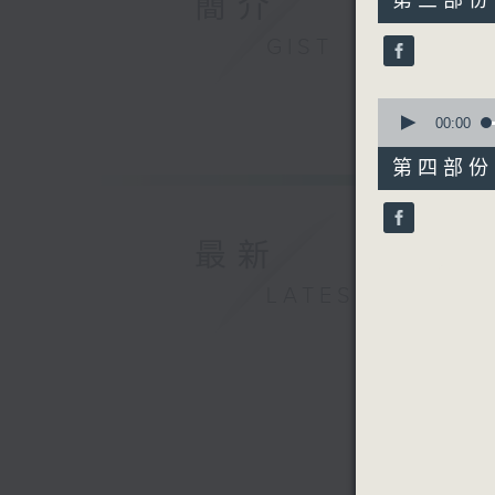
簡介
第三部份 P
minutes,
20
GIST
seconds
90%
0
seconds
00:00
of
56
第四部份 P
minutes,
9
seconds
90%
最新
LATEST