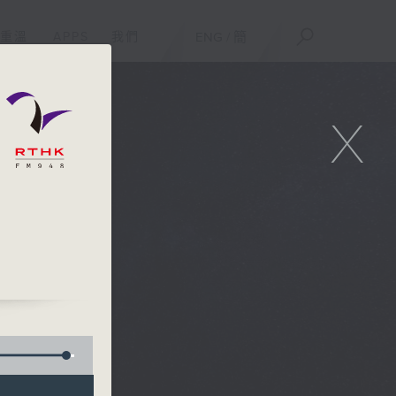
重溫
APPS
我們
ENG
/
簡
X