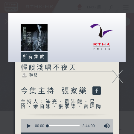
ENG
/
簡
×
全新 RTHK On The Go
取得
一手掌握 RTHK 電台、電視節目
所有集數
輕談淺唱不夜天
X
聯絡
今集主持: 張家樂
主持人：岑亮、劉沛龍、星
怡、余茵娜、張家樂、雷瑋陶
0
seconds
00:00
3:44:00
of