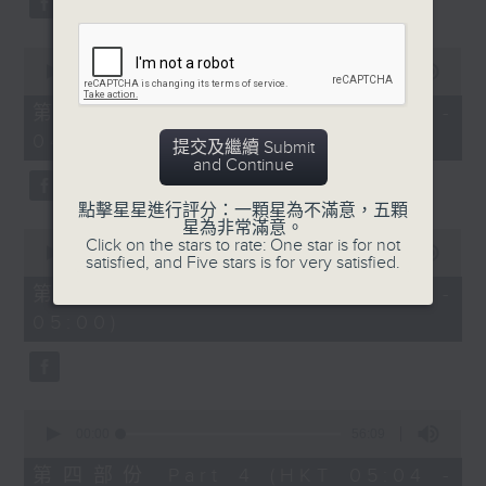
0
seconds
00:00
56:19
of
56
第二部份 Part 2 (HKT 03:04 -
minutes,
04:00)
19
提交及繼續 Submit
seconds
and Continue
點擊星星進行評分：一顆星為不滿意，五顆
星為非常滿意。
0
Click on the stars to rate: One star is for not
seconds
00:00
56:20
satisfied, and Five stars is for very satisfied.
of
56
第三部份 Part 3 (HKT 04:04 -
minutes,
05:00)
20
seconds
0
seconds
00:00
56:09
of
56
第四部份 Part 4 (HKT 05:04 -