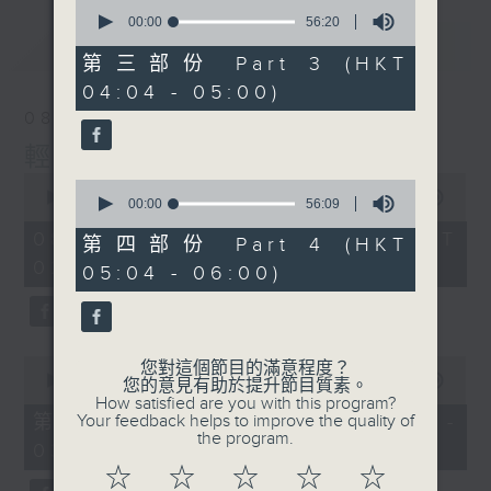
0
seconds
00:00
56:20
of
最新
LATEST
56
第三部份 Part 3 (HKT
minutes,
04:04 - 05:00)
20
seconds
08/08/2026
輕談淺唱不夜天
0
0
seconds
00:00
3:44:00
seconds
00:00
56:09
of
of
3
08/08/2026 - 足本 Full (HKT
56
第四部份 Part 4 (HKT
hours,
minutes,
02:04 - 06:00)
44
05:04 - 06:00)
9
minutes,
seconds
0
seconds
0
您對這個節目的滿意程度？
seconds
00:00
56:10
您的意見有助於提升節目質素。
of
How satisfied are you with this program?
56
第一部份 Part 1 (HKT 02:04 -
Your feedback helps to improve the quality of
minutes,
the program.
03:00)
10
seconds
☆
☆
☆
☆
☆