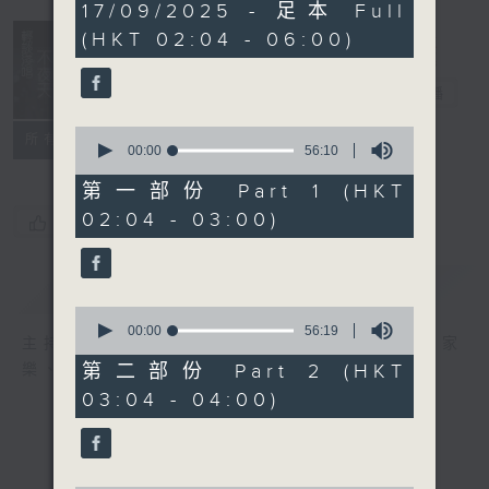
3
17/09/2025 - 足本 Full
hours,
(HKT 02:04 - 06:00)
44
minutes,
0
輕談淺唱不夜天
seconds
電台直播
0
聯絡
所有集數
seconds
00:00
56:10
of
56
第一部份 Part 1 (HKT
minutes,
02:04 - 03:00)
10
您喜歡這個節目嗎?
seconds
簡介
GIST
0
seconds
00:00
56:19
主持人：岑亮、劉沛龍、星怡、余茵娜、張家
of
56
第二部份 Part 2 (HKT
樂、雷瑋陶
minutes,
03:04 - 04:00)
19
seconds