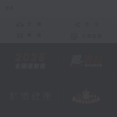
更多 ...
交 通
社 交
聯 絡
公眾回饋