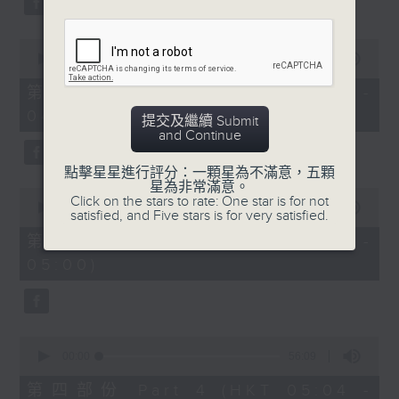
0
seconds
00:00
56:10
of
56
第二部份 Part 2 (HKT 03:04 -
minutes,
04:00)
10
提交及繼續 Submit
seconds
and Continue
點擊星星進行評分：一顆星為不滿意，五顆
星為非常滿意。
0
Click on the stars to rate: One star is for not
seconds
00:00
56:10
satisfied, and Five stars is for very satisfied.
of
56
第三部份 Part 3 (HKT 04:04 -
minutes,
05:00)
10
seconds
0
seconds
00:00
56:09
of
56
第四部份 Part 4 (HKT 05:04 -