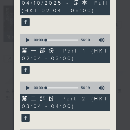
3
04/10/2025 - 足本 Full
hours,
(HKT 02:04 - 06:00)
44
minutes,
0
輕談淺唱不夜天
seconds
電台直播
0
聯絡
所有集數
seconds
00:00
56:10
of
56
第一部份 Part 1 (HKT
minutes,
02:04 - 03:00)
10
您喜歡這個節目嗎?
seconds
簡介
GIST
0
seconds
00:00
56:19
主持人：岑亮、劉沛龍、星怡、余茵娜、張家
of
56
第二部份 Part 2 (HKT
樂、雷瑋陶
minutes,
03:04 - 04:00)
19
seconds