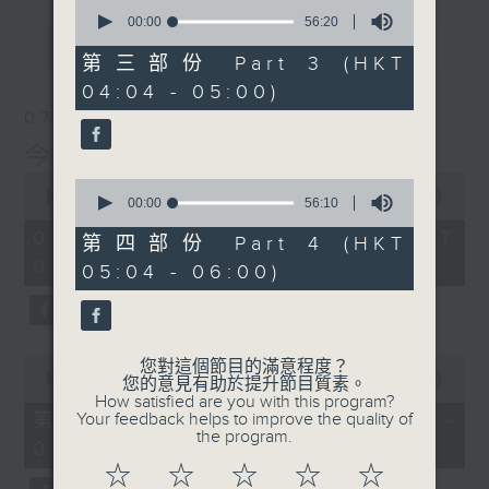
0
seconds
00:00
56:20
of
最新
LATEST
56
第三部份 Part 3 (HKT
minutes,
04:04 - 05:00)
20
seconds
07/08/2026
今集主持: 岑亮
0
0
seconds
00:00
3:43:59
seconds
00:00
56:10
of
of
3
07/08/2026 - 足本 Full (HKT
56
第四部份 Part 4 (HKT
hours,
minutes,
02:04 - 06:00)
43
05:04 - 06:00)
10
minutes,
seconds
59
seconds
0
您對這個節目的滿意程度？
seconds
00:00
56:00
您的意見有助於提升節目質素。
of
How satisfied are you with this program?
56
第一部份 Part 1 (HKT 02:04 -
Your feedback helps to improve the quality of
minutes,
the program.
03:00)
0
seconds
☆
☆
☆
☆
☆