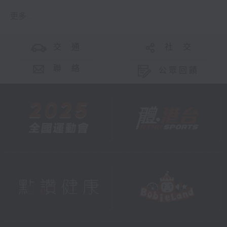
更多 ...
交 通
社 交
聯 絡
公眾回饋