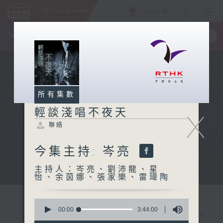
ENG
/
簡
×
全新 RTHK On The Go
取得
一手掌握 RTHK 電台、電視節目
所有集數
輕談淺唱不夜天
X
聯絡
今集主持: 岑亮
主持人：岑亮、劉沛龍、星
怡、余茵娜、張家樂、雷瑋陶
0
seconds
00:00
3:44:00
of