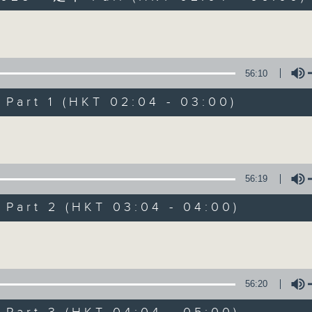
Volume
56:10
art 1 (HKT 02:04 - 03:00)
Volume
輕談淺唱不夜天
聯絡
所有集數
56:19
art 2 (HKT 03:04 - 04:00)
您喜歡這個節目嗎?
Volume
主持人：岑亮、劉沛龍、星怡、余茵娜、張家
56:20