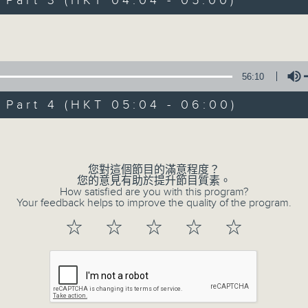
art 3 (HKT 04:04 - 05:00)
Volume
56:10
art 4 (HKT 05:04 - 06:00)
07/08/2026
Volume
輕談淺唱不夜天
0
您對這個節目的滿意程度？
seconds
00:00
您的意見有助於提升節目質素。
of
How satisfied are you with this program?
3
Your feedback helps to improve the quality of the program.
07/08/2026 - 足本 Full (HKT 02:04
hours,
43
☆
☆
☆
☆
☆
minutes,
59
seconds
Volume
90%
0
seconds
00:00
of
56