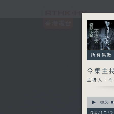
所有集數
今集主持
主持人：岑
0
seconds
00:00
of
3
04/10/