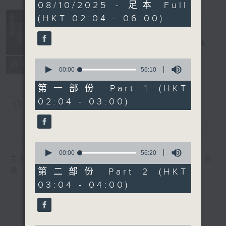
3
08/10/2025 - 足本 Full
hours,
(HKT 02:04 - 06:00)
44
minutes,
0
輕談淺唱不夜天
seconds
電台直播
0
聯絡
所有集數
seconds
00:00
56:10
of
56
第一部份 Part 1 (HKT
minutes,
02:04 - 03:00)
10
您喜歡這個節目嗎?
seconds
簡介
GIST
0
seconds
00:00
56:20
主持人：岑亮、劉沛龍、星怡、余茵娜、張家
of
56
第二部份 Part 2 (HKT
樂、雷瑋陶
minutes,
03:04 - 04:00)
20
seconds