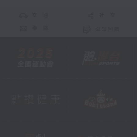
交 通
社 交
聯 絡
公眾回饋