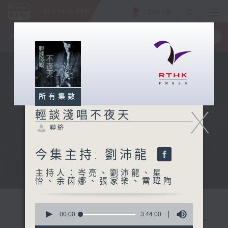
ENG
/
簡
×
全新 RTHK On The Go
取得
一手掌握 RTHK 電台、電視節目
所有集數
X
輕談淺唱不夜天
聯絡
今集主持: 劉沛龍
主持人：岑亮、劉沛龍、星
怡、余茵娜、張家樂、雷瑋陶
0
seconds
00:00
3:44:00
of