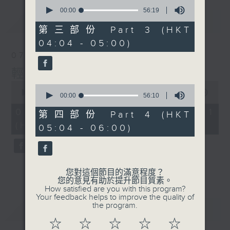
0
seconds
00:00
56:19
of
最新
LATEST
56
第三部份 Part 3 (HKT
minutes,
04:04 - 05:00)
19
seconds
07/08/2026
輕談淺唱不夜天
0
0
seconds
00:00
55:59
seconds
00:00
56:10
of
of
55
07/08/2026 - 第一部份 Part 1
56
第四部份 Part 4 (HKT
minutes,
minutes,
(HKT 02:04 - 03:00)
59
05:04 - 06:00)
10
seconds
seconds
您對這個節目的滿意程度？
您的意見有助於提升節目質素。
How satisfied are you with this program?
Your feedback helps to improve the quality of
the program.
重溫
CATCHUP
☆
☆
☆
☆
☆