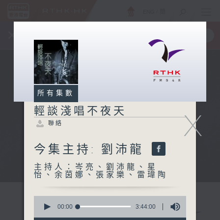
ENG
/
簡
×
全新 RTHK On The Go
取得
一手掌握 RTHK 電台、電視節目
所有集數
輕談淺唱不夜天
X
聯絡
今集主持: 劉沛龍
主持人：岑亮、劉沛龍、星
怡、余茵娜、張家樂、雷瑋陶
0
seconds
00:00
3:44:00
of