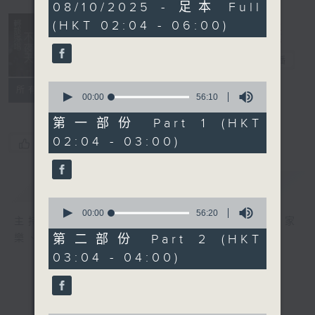
3
08/10/2025 - 足本 Full
hours,
(HKT 02:04 - 06:00)
44
minutes,
0
輕談淺唱不夜天
seconds
電台直播
0
聯絡
所有集數
seconds
00:00
56:10
of
56
第一部份 Part 1 (HKT
minutes,
02:04 - 03:00)
10
您喜歡這個節目嗎?
seconds
簡介
GIST
0
seconds
00:00
56:20
主持人：岑亮、劉沛龍、星怡、余茵娜、張家
of
56
第二部份 Part 2 (HKT
樂、雷瑋陶
minutes,
03:04 - 04:00)
20
seconds