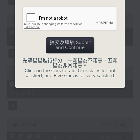
0
seconds
00:00
56:19
of
56
第二部份 Part 2 (HKT 03:04 -
minutes,
04:00)
19
提交及繼續 Submit
seconds
and Continue
點擊星星進行評分：一顆星為不滿意，五顆
星為非常滿意。
0
Click on the stars to rate: One star is for not
seconds
00:00
56:20
satisfied, and Five stars is for very satisfied.
of
56
第三部份 Part 3 (HKT 04:04 -
minutes,
05:00)
20
seconds
0
seconds
00:00
56:09
of
56
第四部份 Part 4 (HKT 05:04 -