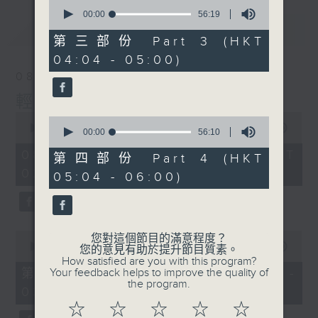
0
seconds
00:00
56:19
of
最新
LATEST
56
第三部份 Part 3 (HKT
minutes,
04:04 - 05:00)
19
seconds
08/08/2026
輕談淺唱不夜天
0
0
seconds
00:00
3:44:00
seconds
00:00
56:10
of
of
3
08/08/2026 - 足本 Full (HKT
56
第四部份 Part 4 (HKT
hours,
minutes,
02:04 - 06:00)
44
05:04 - 06:00)
10
minutes,
seconds
0
seconds
0
您對這個節目的滿意程度？
seconds
00:00
56:10
您的意見有助於提升節目質素。
of
How satisfied are you with this program?
56
第一部份 Part 1 (HKT 02:04 -
Your feedback helps to improve the quality of
minutes,
the program.
03:00)
10
seconds
☆
☆
☆
☆
☆