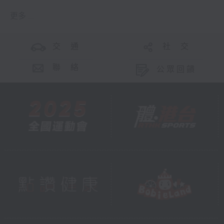
更多 ...
交 通
社 交
聯 絡
公眾回饋