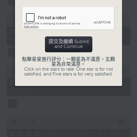
0
seconds
00:00
56:10
of
56
第二部份 Part 2 (HKT 03:04 -
minutes,
04:00)
10
提交及繼續 Submit
seconds
and Continue
點擊星星進行評分：一顆星為不滿意，五顆
星為非常滿意。
0
Click on the stars to rate: One star is for not
seconds
00:00
56:09
satisfied, and Five stars is for very satisfied.
of
56
第三部份 Part 3 (HKT 04:04 -
minutes,
05:00)
9
seconds
0
seconds
00:00
56:09
of
56
第四部份 Part 4 (HKT 05:04 -