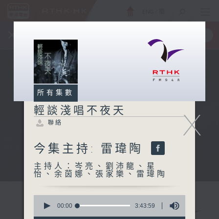
ENG
/
簡
×
全新 RTHK On The Go
取得
一手掌握 RTHK 電台、電視節目
所有集數
輕談淺唱不夜天
X
聯絡
今集主持: 雷瑋陶
主持人：岑亮、劉沛龍、星
怡、余茵娜、張家樂、雷瑋陶
0
seconds
00:00
3:43:59
of