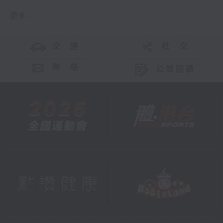
更多 ...
交 通
社 交
聯 絡
公眾回饋