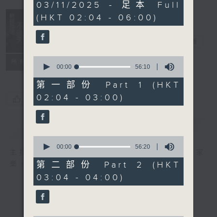
3
03/11/2025 - 足本 Full
hours,
(HKT 02:04 - 06:00)
43
minutes,
59
輕談淺唱不夜天
seconds
電台直播
0
聯絡
所有集數
seconds
00:00
56:10
of
56
第一部份 Part 1 (HKT
minutes,
02:04 - 03:00)
10
您喜歡這個節目嗎?
seconds
簡介
GIST
0
seconds
00:00
56:20
主持人：岑亮、劉沛龍、星怡、余茵娜、張家
of
56
第二部份 Part 2 (HKT
樂、雷瑋陶
minutes,
03:04 - 04:00)
20
seconds