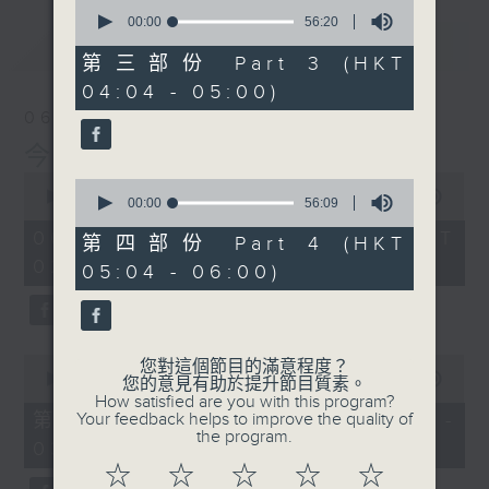
0
seconds
00:00
56:20
of
最新
LATEST
56
第三部份 Part 3 (HKT
minutes,
04:04 - 05:00)
20
seconds
06/08/2026
今集主持: 張家樂
0
0
seconds
00:00
3:43:59
seconds
00:00
56:09
of
of
3
06/08/2026 - 足本 Full (HKT
56
第四部份 Part 4 (HKT
hours,
minutes,
02:04 - 06:00)
43
05:04 - 06:00)
9
minutes,
seconds
59
seconds
0
您對這個節目的滿意程度？
seconds
00:00
56:00
您的意見有助於提升節目質素。
of
How satisfied are you with this program?
56
第一部份 Part 1 (HKT 02:04 -
Your feedback helps to improve the quality of
minutes,
the program.
03:00)
0
seconds
☆
☆
☆
☆
☆