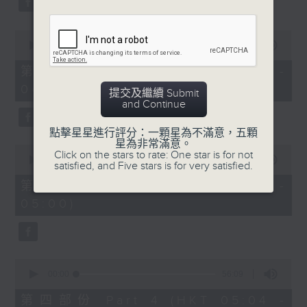
0
seconds
00:00
56:19
of
56
第二部份 Part 2 (HKT 03:04 -
minutes,
04:00)
19
提交及繼續 Submit
seconds
and Continue
點擊星星進行評分：一顆星為不滿意，五顆
星為非常滿意。
0
Click on the stars to rate: One star is for not
seconds
00:00
56:20
satisfied, and Five stars is for very satisfied.
of
56
第三部份 Part 3 (HKT 04:04 -
minutes,
05:00)
20
seconds
0
seconds
00:00
56:09
of
56
第四部份 Part 4 (HKT 05:04 -