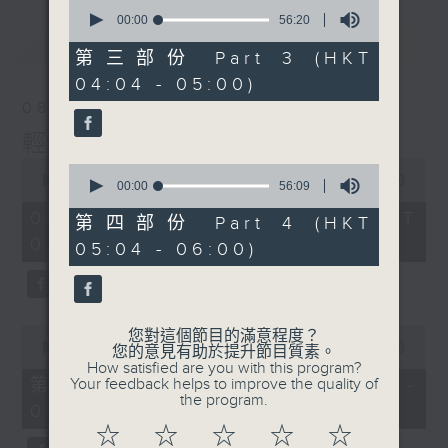
0
seconds
00:00
56:20
of
最新
LATEST
56
第三部份 Part 3 (HKT
minutes,
04:04 - 05:00)
20
seconds
08/08/2026
輕談淺唱不夜天
0
0
seconds
00:00
3:44:00
seconds
00:00
56:09
of
of
3
08/08/2026 - 足本 Full (HKT
56
第四部份 Part 4 (HKT
hours,
minutes,
02:04 - 06:00)
44
05:04 - 06:00)
9
minutes,
seconds
0
seconds
0
您對這個節目的滿意程度？
seconds
00:00
56:10
您的意見有助於提升節目質素。
of
How satisfied are you with this program?
56
第一部份 Part 1 (HKT 02:04 -
Your feedback helps to improve the quality of
minutes,
the program.
03:00)
10
seconds
☆
☆
☆
☆
☆