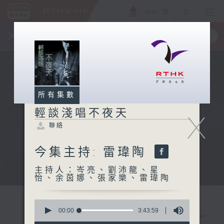
ENG
/
簡
×
全新 RTHK On The Go
取得
一手掌握 RTHK 電台、電視節目
所有集數
輕談淺唱不夜天
X
聯絡
今集主持: 雷瑋陶
主持人：岑亮、劉沛龍、星
怡、余茵娜、張家樂、雷瑋陶
0
seconds
00:00
3:43:59
of