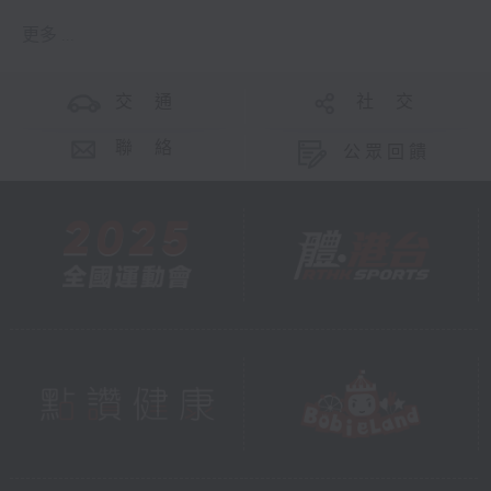
更多 ...
交 通
社 交
聯 絡
公眾回饋