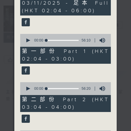
3
03/11/2025 - 足本 Full
hours,
(HKT 02:04 - 06:00)
43
minutes,
59
輕談淺唱不夜天
seconds
電台直播
0
聯絡
所有集數
seconds
00:00
56:10
of
56
第一部份 Part 1 (HKT
minutes,
02:04 - 03:00)
10
您喜歡這個節目嗎?
seconds
簡介
GIST
0
seconds
00:00
56:20
主持人：岑亮、劉沛龍、星怡、余茵娜、張家
of
56
第二部份 Part 2 (HKT
樂、雷瑋陶
minutes,
03:04 - 04:00)
20
seconds