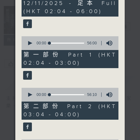
3
12/11/2025 - 足本 Full
hours,
(HKT 02:04 - 06:00)
43
minutes,
59
輕談淺唱不夜天
seconds
電台直播
0
聯絡
所有集數
seconds
00:00
56:00
of
56
第一部份 Part 1 (HKT
minutes,
02:04 - 03:00)
0
您喜歡這個節目嗎?
seconds
簡介
GIST
0
seconds
00:00
56:10
主持人：岑亮、劉沛龍、星怡、余茵娜、張家
of
56
第二部份 Part 2 (HKT
樂、雷瑋陶
minutes,
03:04 - 04:00)
10
seconds