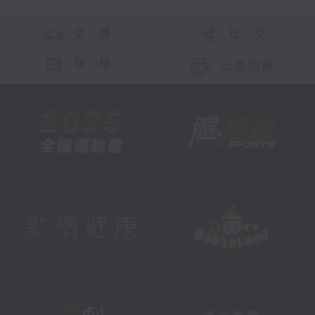
交 通
社 交
聯 絡
公眾回饋