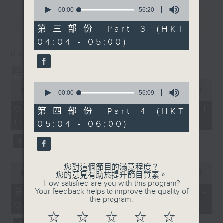
0
seconds
00:00
56:20
of
最新
LATEST
56
第三部份 Part 3 (HKT
minutes,
04:04 - 05:00)
20
seconds
08/08/2026
輕談淺唱不夜天
0
0
seconds
00:00
56:00
seconds
00:00
56:09
of
of
56
08/08/2026 - 第一部份 Part 1
56
第四部份 Part 4 (HKT
minutes,
minutes,
(HKT 02:04 - 03:00)
0
05:04 - 06:00)
9
seconds
seconds
0
您對這個節目的滿意程度？
seconds
00:00
56:00
您的意見有助於提升節目質素。
of
How satisfied are you with this program?
56
第二部份 Part 2 (HKT 03:04 -
Your feedback helps to improve the quality of
minutes,
the program.
04:00)
0
seconds
☆
☆
☆
☆
☆