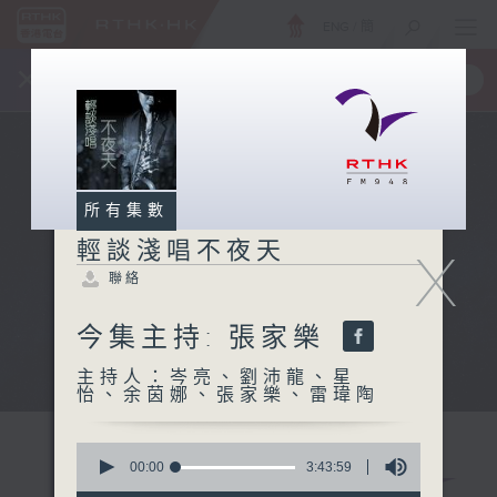
ENG
/
簡
×
全新 RTHK On The Go
取得
一手掌握 RTHK 電台、電視節目
所有集數
輕談淺唱不夜天
X
聯絡
今集主持: 張家樂
主持人：岑亮、劉沛龍、星
怡、余茵娜、張家樂、雷瑋陶
0
seconds
00:00
3:43:59
of