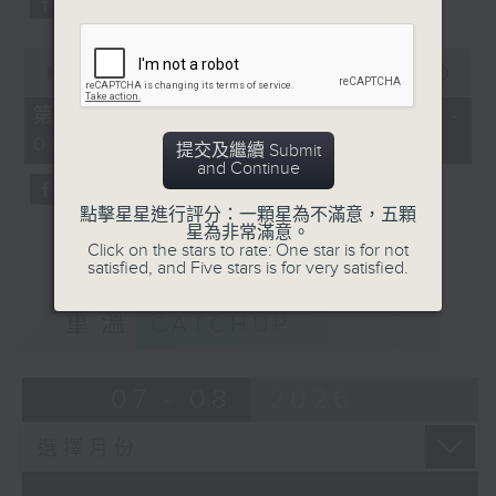
0
seconds
00:00
55:59
of
55
第三部份 Part 3 (HKT 04:04 -
minutes,
05:00)
59
提交及繼續 Submit
seconds
and Continue
點擊星星進行評分：一顆星為不滿意，五顆
星為非常滿意。
Click on the stars to rate: One star is for not
satisfied, and Five stars is for very satisfied.
重溫
CATCHUP
07 - 08
2026