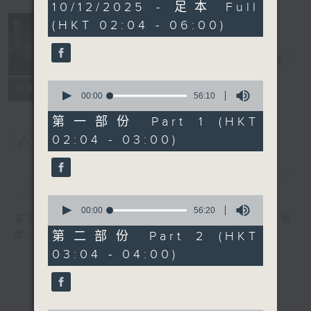
3
10/12/2025 - 足本 Full
hours,
(HKT 02:04 - 06:00)
43
minutes,
59
輕談淺唱不夜天
seconds
電台直播
0
聯絡
所有集數
seconds
00:00
56:10
of
56
第一部份 Part 1 (HKT
minutes,
02:04 - 03:00)
10
您喜歡這個節目嗎?
seconds
簡介
GIST
0
seconds
00:00
56:20
主持人：岑亮、劉沛龍、星怡、余茵娜、張家
of
56
第二部份 Part 2 (HKT
樂、雷瑋陶
minutes,
03:04 - 04:00)
20
seconds