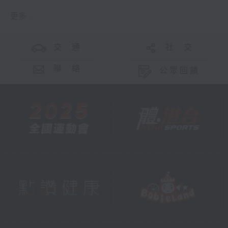
更多 ...
交 通
社 交
聯 絡
公眾回饋