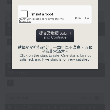
0
seconds
00:00
56:19
of
56
第二部份 Part 2 (HKT 03:04 -
minutes,
04:00)
19
提交及繼續 Submit
seconds
and Continue
點擊星星進行評分：一顆星為不滿意，五顆
星為非常滿意。
0
Click on the stars to rate: One star is for not
seconds
00:00
56:19
satisfied, and Five stars is for very satisfied.
of
56
第三部份 Part 3 (HKT 04:04 -
minutes,
05:00)
19
seconds
0
seconds
00:00
56:10
of
56
第四部份 Part 4 (HKT 05:04 -