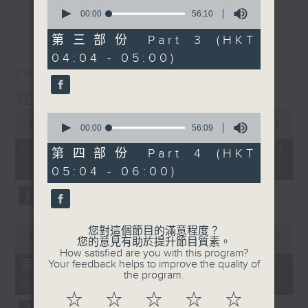
0
seconds
00:00
56:10
of
最新
LATEST
56
第三部份 Part 3 (HKT
minutes,
04:04 - 05:00)
10
seconds
09/08/2026
輕談淺唱不夜天
0
0
seconds
00:00
3:44:00
seconds
00:00
56:09
of
of
3
09/08/2026 - 足本 Full (HKT
56
第四部份 Part 4 (HKT
hours,
minutes,
02:04 - 06:00)
44
05:04 - 06:00)
9
minutes,
seconds
0
seconds
0
您對這個節目的滿意程度？
seconds
00:00
56:10
您的意見有助於提升節目質素。
of
How satisfied are you with this program?
56
第一部份 Part 1 (HKT 02:04 -
Your feedback helps to improve the quality of
minutes,
the program.
03:00)
10
seconds
☆
☆
☆
☆
☆