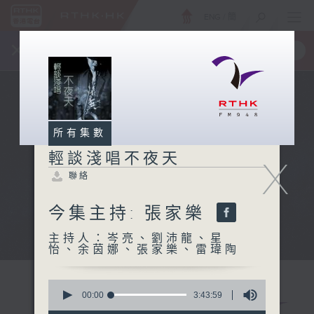
ENG
/
簡
×
全新 RTHK On The Go
取得
一手掌握 RTHK 電台、電視節目
所有集數
輕談淺唱不夜天
X
聯絡
今集主持: 張家樂
主持人：岑亮、劉沛龍、星
怡、余茵娜、張家樂、雷瑋陶
0
seconds
00:00
3:43:59
of