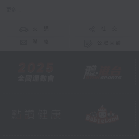
更多 ...
交 通
社 交
聯 絡
公眾回饋