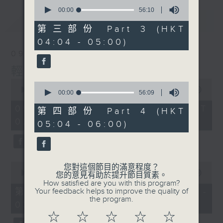
0
seconds
00:00
56:10
of
最新
LATEST
56
第三部份 Part 3 (HKT
minutes,
04:04 - 05:00)
10
seconds
09/08/2026
輕談淺唱不夜天
0
0
seconds
00:00
3:44:00
seconds
00:00
56:09
of
of
3
09/08/2026 - 足本 Full (HKT
56
第四部份 Part 4 (HKT
hours,
minutes,
02:04 - 06:00)
44
05:04 - 06:00)
9
minutes,
seconds
0
seconds
0
您對這個節目的滿意程度？
seconds
00:00
56:10
您的意見有助於提升節目質素。
of
How satisfied are you with this program?
56
第一部份 Part 1 (HKT 02:04 -
Your feedback helps to improve the quality of
minutes,
the program.
03:00)
10
seconds
☆
☆
☆
☆
☆