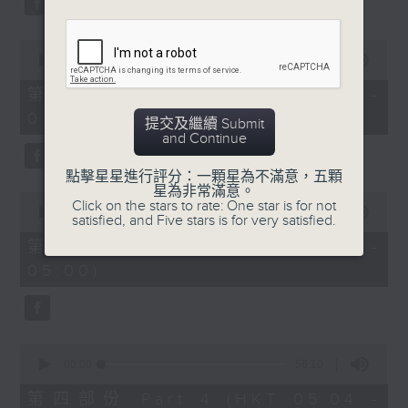
0
seconds
00:00
56:19
of
56
第二部份 Part 2 (HKT 03:04 -
minutes,
04:00)
19
提交及繼續 Submit
seconds
and Continue
點擊星星進行評分：一顆星為不滿意，五顆
星為非常滿意。
0
Click on the stars to rate: One star is for not
seconds
00:00
56:19
satisfied, and Five stars is for very satisfied.
of
56
第三部份 Part 3 (HKT 04:04 -
minutes,
05:00)
19
seconds
0
seconds
00:00
56:10
of
56
第四部份 Part 4 (HKT 05:04 -