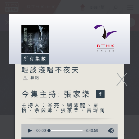
ENG
/
簡
×
全新 RTHK On The Go
取得
一手掌握 RTHK 電台、電視節目
所有集數
輕談淺唱不夜天
X
聯絡
今集主持: 張家樂
主持人：岑亮、劉沛龍、星
怡、余茵娜、張家樂、雷瑋陶
0
seconds
00:00
3:43:59
of