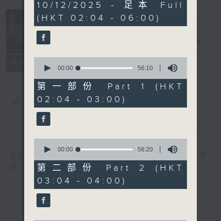
3
10/12/2025 - 足本 Full
hours,
(HKT 02:04 - 06:00)
43
minutes,
59
輕談淺唱不夜天
seconds
電台直播
0
聯絡
所有集數
seconds
00:00
56:10
of
56
第一部份 Part 1 (HKT
minutes,
02:04 - 03:00)
10
您喜歡這個節目嗎?
seconds
簡介
GIST
0
seconds
00:00
56:20
主持人：岑亮、劉沛龍、星怡、余茵娜、張家
of
56
第二部份 Part 2 (HKT
樂、雷瑋陶
minutes,
03:04 - 04:00)
20
seconds