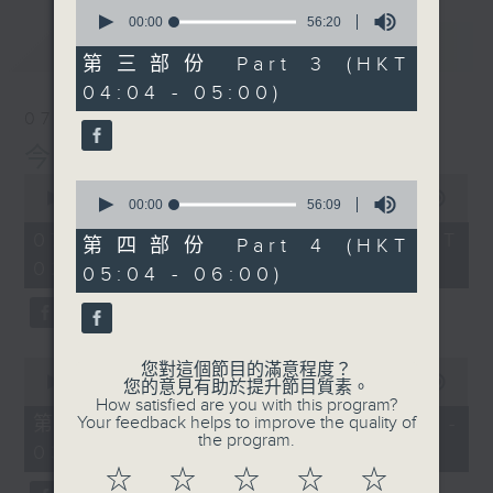
0
seconds
00:00
56:20
of
最新
LATEST
56
第三部份 Part 3 (HKT
minutes,
04:04 - 05:00)
20
seconds
07/08/2026
今集主持: 岑亮
0
0
seconds
00:00
3:43:59
seconds
00:00
56:09
of
of
3
07/08/2026 - 足本 Full (HKT
56
第四部份 Part 4 (HKT
hours,
minutes,
02:04 - 06:00)
43
05:04 - 06:00)
9
minutes,
seconds
59
seconds
0
您對這個節目的滿意程度？
seconds
00:00
56:00
您的意見有助於提升節目質素。
of
How satisfied are you with this program?
56
第一部份 Part 1 (HKT 02:04 -
Your feedback helps to improve the quality of
minutes,
the program.
03:00)
0
seconds
☆
☆
☆
☆
☆