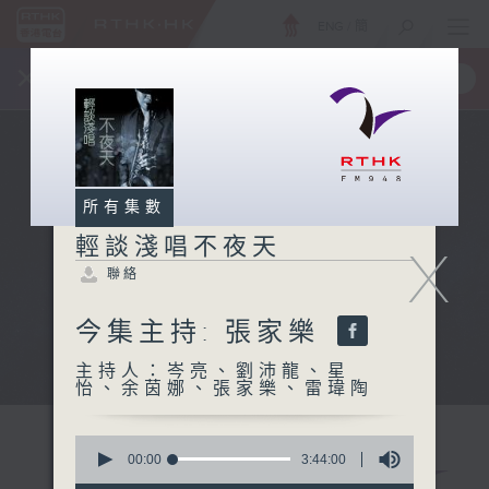
ENG
/
簡
×
全新 RTHK On The Go
取得
一手掌握 RTHK 電台、電視節目
所有集數
輕談淺唱不夜天
X
聯絡
今集主持: 張家樂
主持人：岑亮、劉沛龍、星
怡、余茵娜、張家樂、雷瑋陶
0
seconds
00:00
3:44:00
of