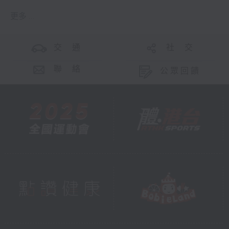
更多 ...
交 通
社 交
聯 絡
公眾回饋