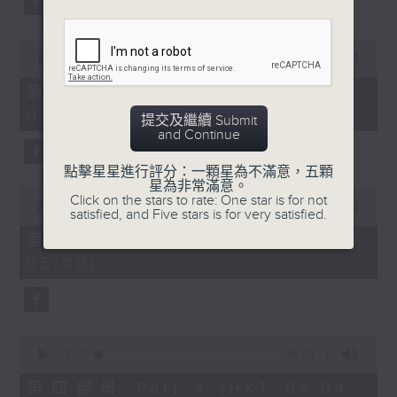
0
seconds
00:00
56:10
of
56
第二部份 Part 2 (HKT 03:04 -
minutes,
04:00)
10
提交及繼續 Submit
seconds
and Continue
點擊星星進行評分：一顆星為不滿意，五顆
星為非常滿意。
0
Click on the stars to rate: One star is for not
seconds
00:00
56:10
satisfied, and Five stars is for very satisfied.
of
56
第三部份 Part 3 (HKT 04:04 -
minutes,
05:00)
10
seconds
0
seconds
00:00
56:09
of
56
第四部份 Part 4 (HKT 05:04 -