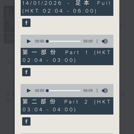
3
14/01/2026 - 足本 Full
hours,
(HKT 02:04 - 06:00)
44
minutes,
0
輕談淺唱不夜天
seconds
電台直播
0
聯絡
所有集數
seconds
00:00
56:00
of
56
第一部份 Part 1 (HKT
minutes,
02:04 - 03:00)
0
您喜歡這個節目嗎?
seconds
簡介
GIST
0
seconds
00:00
56:09
主持人：岑亮、劉沛龍、星怡、余茵娜、張家
of
56
第二部份 Part 2 (HKT
樂、雷瑋陶
minutes,
03:04 - 04:00)
9
seconds