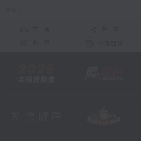
更多 ...
交 通
社 交
聯 絡
公眾回饋