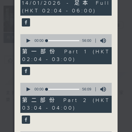
3
14/01/2026 - 足本 Full
hours,
(HKT 02:04 - 06:00)
44
minutes,
0
輕談淺唱不夜天
seconds
電台直播
0
聯絡
所有集數
seconds
00:00
56:00
of
56
第一部份 Part 1 (HKT
minutes,
02:04 - 03:00)
0
您喜歡這個節目嗎?
seconds
簡介
GIST
0
seconds
00:00
56:09
主持人：岑亮、劉沛龍、星怡、余茵娜、張家
of
56
第二部份 Part 2 (HKT
樂、雷瑋陶
minutes,
03:04 - 04:00)
9
seconds