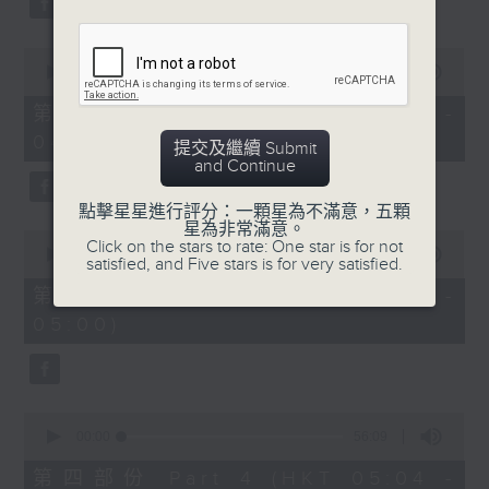
0
seconds
00:00
56:10
of
56
第二部份 Part 2 (HKT 03:04 -
minutes,
04:00)
10
提交及繼續 Submit
seconds
and Continue
點擊星星進行評分：一顆星為不滿意，五顆
星為非常滿意。
0
Click on the stars to rate: One star is for not
seconds
00:00
56:10
satisfied, and Five stars is for very satisfied.
of
56
第三部份 Part 3 (HKT 04:04 -
minutes,
05:00)
10
seconds
0
seconds
00:00
56:09
of
56
第四部份 Part 4 (HKT 05:04 -