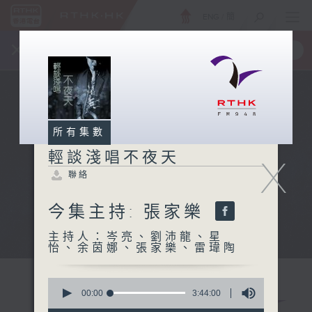
ENG
/
簡
×
全新 RTHK On The Go
取得
一手掌握 RTHK 電台、電視節目
所有集數
輕談淺唱不夜天
X
聯絡
今集主持: 張家樂
主持人：岑亮、劉沛龍、星
怡、余茵娜、張家樂、雷瑋陶
0
seconds
00:00
3:44:00
of