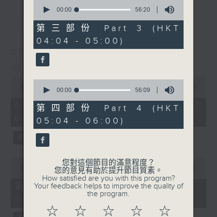
0
seconds
00:00
56:20
of
最新
LATEST
56
第三部份 Part 3 (HKT
minutes,
04:04 - 05:00)
20
seconds
07/08/2026
今集主持: 岑亮
0
0
seconds
00:00
3:43:59
seconds
00:00
56:09
of
of
3
07/08/2026 - 足本 Full (HKT
56
第四部份 Part 4 (HKT
hours,
minutes,
02:04 - 06:00)
43
05:04 - 06:00)
9
minutes,
seconds
59
seconds
0
您對這個節目的滿意程度？
seconds
00:00
56:00
您的意見有助於提升節目質素。
of
How satisfied are you with this program?
56
第一部份 Part 1 (HKT 02:04 -
Your feedback helps to improve the quality of
minutes,
the program.
03:00)
0
seconds
☆
☆
☆
☆
☆