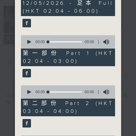
0
12/05/2026 - 足本 Full
seconds
(HKT 02:04 - 06:00)
輕談淺唱不夜天
電台直播
0
聯絡
所有集數
seconds
00:00
00:00
of
0
第一部份 Part 1 (HKT
seconds
02:04 - 03:00)
您喜歡這個節目嗎?
簡介
GIST
0
seconds
00:00
00:00
主持人：岑亮、劉沛龍、姜文杰、張家樂、雷瑋
of
0
第二部份 Part 2 (HKT
陶
seconds
03:04 - 04:00)