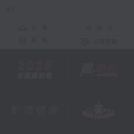
更多 ...
交 通
社 交
聯 絡
公眾回饋