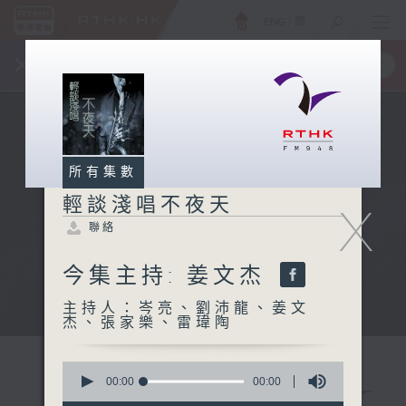
ENG
/
簡
×
全新 RTHK On The Go
取得
一手掌握 RTHK 電台、電視節目
所有集數
輕談淺唱不夜天
X
聯絡
今集主持: 姜文杰
主持人：岑亮、劉沛龍、姜文
杰、張家樂、雷瑋陶
0
seconds
00:00
00:00
of