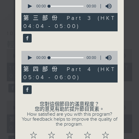
0
seconds
00:00
00:00
of
最新
LATEST
0
第三部份 Part 3 (HKT
seconds
04:04 - 05:00)
10/08/2026
輕談淺唱不夜天
0
0
seconds
00:00
3:43:59
seconds
00:00
00:00
of
of
3
10/08/2026 - 足本 Full (HKT
0
第四部份 Part 4 (HKT
hours,
seconds
02:04 - 06:00)
43
05:04 - 06:00)
minutes,
59
seconds
0
您對這個節目的滿意程度？
seconds
00:00
56:10
您的意見有助於提升節目質素。
of
How satisfied are you with this program?
56
第一部份 Part 1 (HKT 02:04 -
Your feedback helps to improve the quality of
minutes,
the program.
03:00)
10
seconds
☆
☆
☆
☆
☆