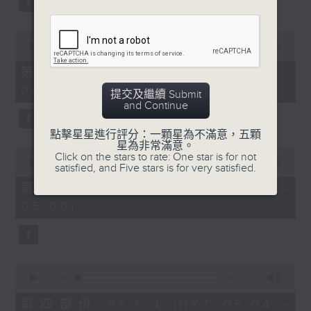
0
seconds
00:00
56:19
of
56
第二部份 Part 2 (HKT 03:04 -
minutes,
04:00)
19
提交及繼續 Submit
seconds
and Continue
點擊星星進行評分：一顆星為不滿意，五顆
星為非常滿意。
0
Click on the stars to rate: One star is for not
seconds
00:00
56:10
satisfied, and Five stars is for very satisfied.
of
56
第三部份 Part 3 (HKT 04:04 -
minutes,
05:00)
10
seconds
0
seconds
00:00
56:09
of
56
第四部份 Part 4 (HKT 05:04 -