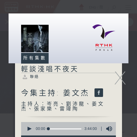
ENG
/
簡
×
全新 RTHK On The Go
取得
一手掌握 RTHK 電台、電視節目
所有集數
輕談淺唱不夜天
X
聯絡
今集主持: 姜文杰
主持人：岑亮、劉沛龍、姜文
杰、張家樂、雷瑋陶
0
seconds
00:00
3:44:00
of