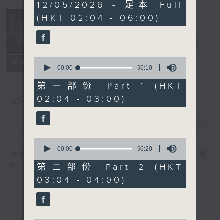
3
12/05/2026 - 足本 Full
hours,
(HKT 02:04 - 06:00)
44
minutes,
0
輕談淺唱不夜天
seconds
電台直播
0
聯絡
所有集數
seconds
00:00
56:10
of
56
第一部份 Part 1 (HKT
minutes,
02:04 - 03:00)
10
您喜歡這個節目嗎?
seconds
簡介
GIST
0
seconds
00:00
56:20
主持人：岑亮、劉沛龍、姜文杰、張家樂、雷瑋
of
56
第二部份 Part 2 (HKT
陶
minutes,
03:04 - 04:00)
20
seconds