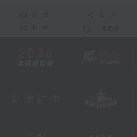
交 通
社 交
聯 絡
公眾回饋