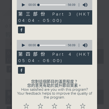
0
seconds
00:00
56:09
of
最新
LATEST
56
第三部份 Part 3 (HKT
minutes,
04:04 - 05:00)
9
seconds
07/08/2026
輕談淺唱不夜天
0
0
seconds
00:00
55:59
seconds
00:00
56:09
of
of
55
07/08/2026 - 第一部份 Part 1
56
第四部份 Part 4 (HKT
minutes,
minutes,
(HKT 02:04 - 03:00)
59
05:04 - 06:00)
9
seconds
seconds
0
您對這個節目的滿意程度？
seconds
00:00
55:59
您的意見有助於提升節目質素。
of
How satisfied are you with this program?
55
第二部份 Part 2 (HKT 03:04 -
Your feedback helps to improve the quality of
minutes,
the program.
04:00)
59
seconds
☆
☆
☆
☆
☆