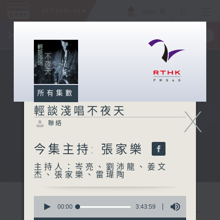
ENG
/
簡
×
全新 RTHK On The Go
取得
一手掌握 RTHK 電台、電視節目
所有集數
X
輕談淺唱不夜天
聯絡
今集主持: 張家樂
主持人：岑亮、劉沛龍、姜文
杰、張家樂、雷瑋陶
0
seconds
00:00
3:43:59
of