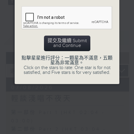
重溫
CATCHUP
提交及繼續 Submit
and Continue
07 - 08
2026
點擊星星進行評分：一顆星為不滿意，五顆
星為非常滿意。
Click on the stars to rate: One star is for not
satisfied, and Five stars is for very satisfied.
07/08/2026
輕談淺唱不夜天
第一部份 Part 1 (HKT 02:04 -
03:00)
第二部份 Part 2 (HKT 03:04 -