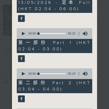
3
13/05/2026 - 足本 Full
hours,
(HKT 02:04 - 06:00)
43
minutes,
59
輕談淺唱不夜天
seconds
電台直播
0
聯絡
所有集數
seconds
00:00
56:10
of
56
第一部份 Part 1 (HKT
minutes,
02:04 - 03:00)
10
您喜歡這個節目嗎?
seconds
簡介
GIST
0
seconds
00:00
56:19
主持人：岑亮、劉沛龍、姜文杰、張家樂、雷瑋
of
56
第二部份 Part 2 (HKT
陶
minutes,
03:04 - 04:00)
19
seconds