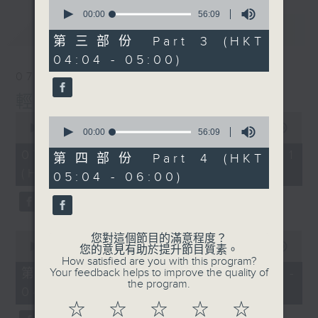
0
seconds
00:00
56:09
of
最新
LATEST
56
第三部份 Part 3 (HKT
minutes,
04:04 - 05:00)
9
seconds
07/08/2026
輕談淺唱不夜天
0
0
seconds
00:00
55:59
seconds
00:00
56:09
of
of
55
07/08/2026 - 第一部份 Part 1
56
第四部份 Part 4 (HKT
minutes,
minutes,
(HKT 02:04 - 03:00)
59
05:04 - 06:00)
9
seconds
seconds
0
您對這個節目的滿意程度？
seconds
00:00
55:59
您的意見有助於提升節目質素。
of
How satisfied are you with this program?
55
第二部份 Part 2 (HKT 03:04 -
Your feedback helps to improve the quality of
minutes,
the program.
04:00)
59
seconds
☆
☆
☆
☆
☆