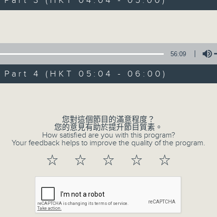
art 3 (HKT 04:04 - 05:00)
Volume
56:09
art 4 (HKT 05:04 - 06:00)
07/08/2026
Volume
今集主持: 岑亮
0
您對這個節目的滿意程度？
seconds
00:00
您的意見有助於提升節目質素。
of
How satisfied are you with this program?
3
Your feedback helps to improve the quality of the program.
07/08/2026 - 足本 Full (HKT 02:04
hours,
43
☆
☆
☆
☆
☆
minutes,
59
seconds
Volume
90%
0
seconds
00:00
of
56