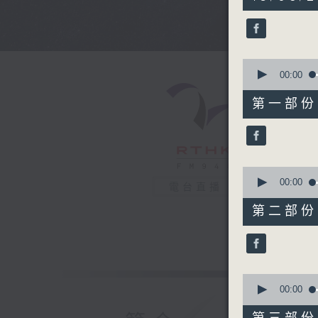
hours,
43
minutes,
59
seconds
90%
0
seconds
00:00
of
56
第一部份 P
minutes,
10
seconds
90%
0
seconds
00:00
電台直播
of
56
第二部份 P
minutes,
19
seconds
90%
0
seconds
00:00
of
56