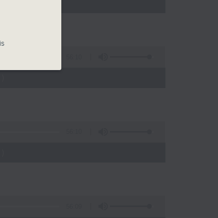
)
is
56:10
)
56:10
)
56:09