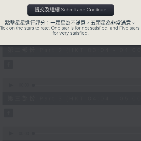
第一部份 Part 1 (HKT 02:04 - 03:00
minutes,
0
提交及繼續 Submit and Continue
seconds
Volume
90%
點擊星星進行評分：一顆星為不滿意，五顆星為非常滿意。
lick on the stars to rate: One star is for not satisfied, and Five stars 
0
for very satisfied.
seconds
00:00
of
56
第二部份 Part 2 (HKT 03:04 - 04:00
minutes,
10
seconds
Volume
90%
0
seconds
00:00
of
56
第三部份 Part 3 (HKT 04:04 - 05:00
minutes,
10
seconds
Volume
90%
0
seconds
00:00
of