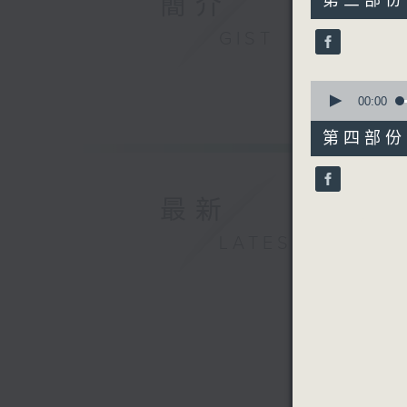
簡介
第三部份 P
minutes,
9
GIST
seconds
90%
0
seconds
00:00
of
56
第四部份 P
minutes,
9
seconds
90%
最新
LATEST