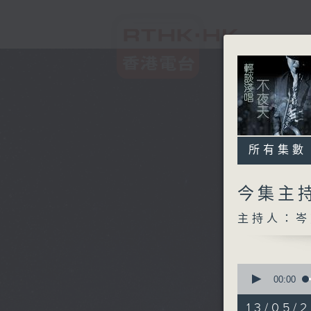
所有集數
今集主持
主持人：岑
0
seconds
00:00
of
3
13/05/