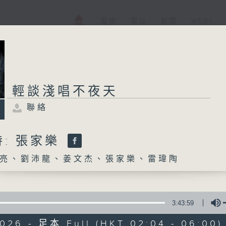
電視
電台
新聞
WEB+
輕談淺唱不夜天
聯絡
: 張家樂
亮、劉沛龍、姜文杰、張家樂、雷瑋陶
3:43:59
2026 - 足本 Full (HKT 02:04 - 06:00)