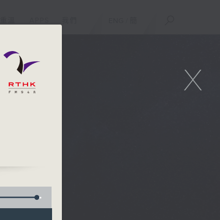
重溫
APPS
我們
ENG
/
簡
X