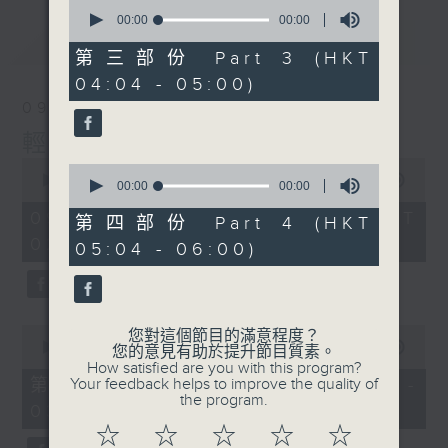
0
seconds
00:00
56:20
of
最新
LATEST
56
第三部份 Part 3 (HKT
minutes,
04:04 - 05:00)
20
seconds
09/08/2026
輕談淺唱不夜天
0
0
seconds
00:00
3:44:00
seconds
00:00
00:00
of
of
3
09/08/2026 - 足本 Full (HKT
0
第四部份 Part 4 (HKT
hours,
seconds
02:04 - 06:00)
44
05:04 - 06:00)
minutes,
0
seconds
0
您對這個節目的滿意程度？
seconds
00:00
56:10
您的意見有助於提升節目質素。
of
How satisfied are you with this program?
56
第一部份 Part 1 (HKT 02:04 -
Your feedback helps to improve the quality of
minutes,
the program.
03:00)
10
seconds
☆
☆
☆
☆
☆