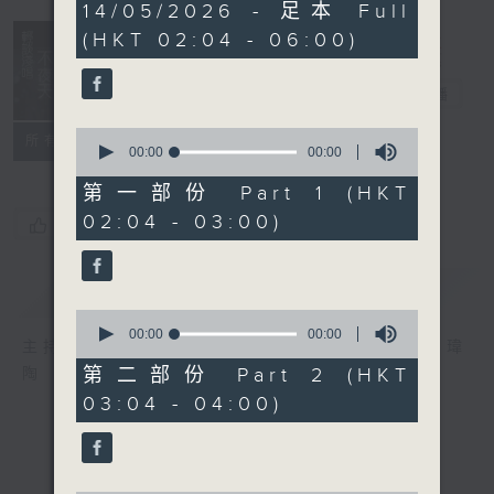
0
14/05/2026 - 足本 Full
seconds
(HKT 02:04 - 06:00)
輕談淺唱不夜天
電台直播
0
聯絡
所有集數
seconds
00:00
00:00
of
0
第一部份 Part 1 (HKT
seconds
02:04 - 03:00)
您喜歡這個節目嗎?
簡介
GIST
0
seconds
00:00
00:00
主持人：岑亮、劉沛龍、姜文杰、張家樂、雷瑋
of
0
第二部份 Part 2 (HKT
陶
seconds
03:04 - 04:00)