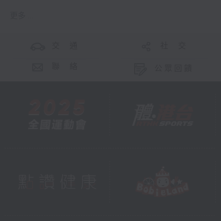
更多 ...
交 通
社 交
聯 絡
公眾回饋