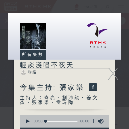
ENG
/
簡
×
全新 RTHK On The Go
取得
一手掌握 RTHK 電台、電視節目
所有集數
輕談淺唱不夜天
X
聯絡
今集主持: 張家樂
主持人：岑亮、劉沛龍、姜文
杰、張家樂、雷瑋陶
0
seconds
00:00
00:00
of