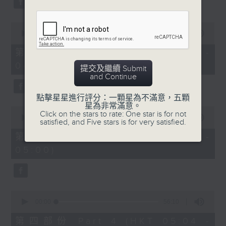
0
seconds
00:00
56:19
of
56
第二部份 Part 2 (HKT 03:04 -
minutes,
04:00)
19
提交及繼續 Submit
seconds
and Continue
點擊星星進行評分：一顆星為不滿意，五顆
星為非常滿意。
0
Click on the stars to rate: One star is for not
seconds
00:00
56:19
satisfied, and Five stars is for very satisfied.
of
56
第三部份 Part 3 (HKT 04:04 -
minutes,
05:00)
19
seconds
0
seconds
00:00
56:10
of
56
第四部份 Part 4 (HKT 05:04 -