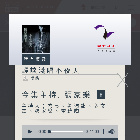
ENG
/
簡
×
全新 RTHK On The Go
取得
一手掌握 RTHK 電台、電視節目
所有集數
輕談淺唱不夜天
X
聯絡
今集主持: 張家樂
主持人：岑亮、劉沛龍、姜文
杰、張家樂、雷瑋陶
0
seconds
00:00
3:44:00
of