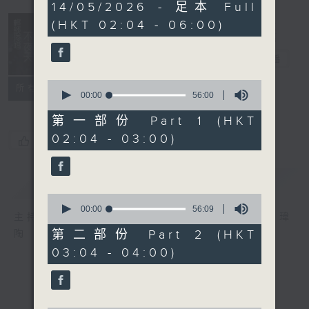
3
14/05/2026 - 足本 Full
hours,
(HKT 02:04 - 06:00)
44
minutes,
0
輕談淺唱不夜天
seconds
電台直播
0
聯絡
所有集數
seconds
00:00
56:00
of
56
第一部份 Part 1 (HKT
minutes,
02:04 - 03:00)
0
您喜歡這個節目嗎?
seconds
簡介
GIST
0
seconds
00:00
56:09
主持人：岑亮、劉沛龍、姜文杰、張家樂、雷瑋
of
56
第二部份 Part 2 (HKT
陶
minutes,
03:04 - 04:00)
9
seconds