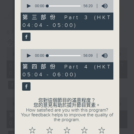
0
seconds
00:00
56:20
of
最新
LATEST
56
第三部份 Part 3 (HKT
minutes,
04:04 - 05:00)
20
seconds
07/08/2026
今集主持: 岑亮
0
0
seconds
00:00
3:43:59
seconds
00:00
56:09
of
of
3
07/08/2026 - 足本 Full (HKT
56
第四部份 Part 4 (HKT
hours,
minutes,
02:04 - 06:00)
43
05:04 - 06:00)
9
minutes,
seconds
59
seconds
0
您對這個節目的滿意程度？
seconds
00:00
56:00
您的意見有助於提升節目質素。
of
How satisfied are you with this program?
56
第一部份 Part 1 (HKT 02:04 -
Your feedback helps to improve the quality of
minutes,
the program.
03:00)
0
seconds
☆
☆
☆
☆
☆