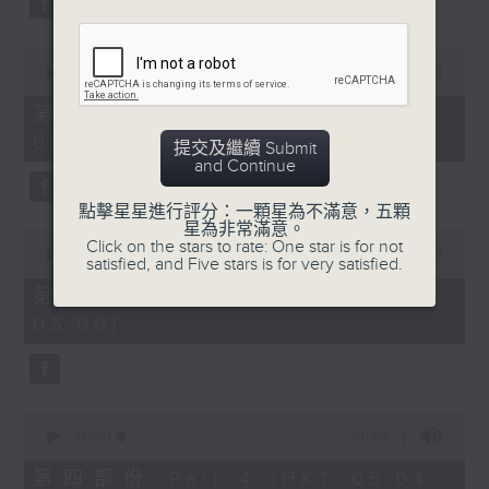
0
seconds
00:00
56:10
of
56
第二部份 Part 2 (HKT 03:04 -
minutes,
04:00)
10
提交及繼續 Submit
seconds
and Continue
點擊星星進行評分：一顆星為不滿意，五顆
星為非常滿意。
0
Click on the stars to rate: One star is for not
seconds
00:00
56:10
satisfied, and Five stars is for very satisfied.
of
56
第三部份 Part 3 (HKT 04:04 -
minutes,
05:00)
10
seconds
0
seconds
00:00
56:09
of
56
第四部份 Part 4 (HKT 05:04 -