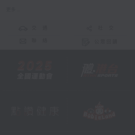
更多 ...
交 通
社 交
聯 絡
公眾回饋