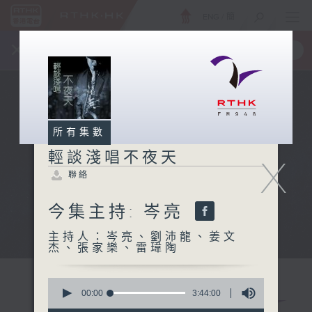
ENG
/
簡
×
全新 RTHK On The Go
取得
一手掌握 RTHK 電台、電視節目
所有集數
輕談淺唱不夜天
X
聯絡
今集主持: 岑亮
主持人：岑亮、劉沛龍、姜文
杰、張家樂、雷瑋陶
0
seconds
00:00
3:44:00
of