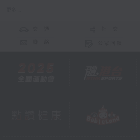
更多 ...
交 通
社 交
聯 絡
公眾回饋