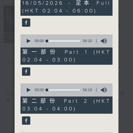
3
16/05/2026 - 足本 Full
hours,
(HKT 02:04 - 06:00)
44
minutes,
0
輕談淺唱不夜天
seconds
電台直播
0
聯絡
所有集數
seconds
00:00
56:10
of
56
第一部份 Part 1 (HKT
minutes,
02:04 - 03:00)
10
您喜歡這個節目嗎?
seconds
簡介
GIST
0
seconds
00:00
56:19
主持人：岑亮、劉沛龍、姜文杰、張家樂、雷瑋
of
56
第二部份 Part 2 (HKT
陶
minutes,
03:04 - 04:00)
19
seconds