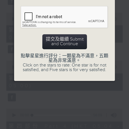
0
seconds
00:00
56:19
of
56
第二部份 Part 2 (HKT 03:04 -
minutes,
04:00)
19
提交及繼續 Submit
seconds
and Continue
點擊星星進行評分：一顆星為不滿意，五顆
星為非常滿意。
0
Click on the stars to rate: One star is for not
seconds
00:00
56:20
satisfied, and Five stars is for very satisfied.
of
56
第三部份 Part 3 (HKT 04:04 -
minutes,
05:00)
20
seconds
0
seconds
00:00
56:09
of
56
第四部份 Part 4 (HKT 05:04 -