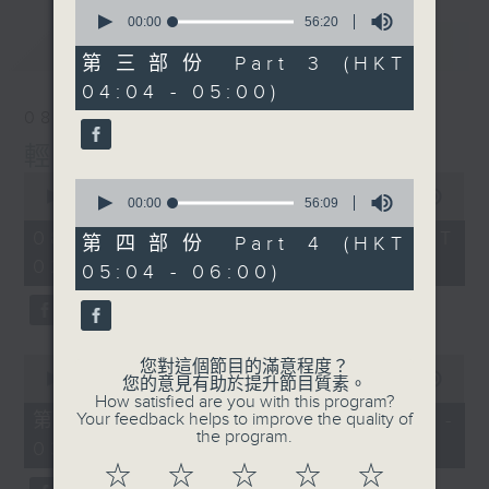
0
seconds
00:00
56:20
of
最新
LATEST
56
第三部份 Part 3 (HKT
minutes,
04:04 - 05:00)
20
seconds
08/08/2026
輕談淺唱不夜天
0
0
seconds
00:00
3:44:00
seconds
00:00
56:09
of
of
3
08/08/2026 - 足本 Full (HKT
56
第四部份 Part 4 (HKT
hours,
minutes,
02:04 - 06:00)
44
05:04 - 06:00)
9
minutes,
seconds
0
seconds
0
您對這個節目的滿意程度？
seconds
00:00
56:10
您的意見有助於提升節目質素。
of
How satisfied are you with this program?
56
第一部份 Part 1 (HKT 02:04 -
Your feedback helps to improve the quality of
minutes,
the program.
03:00)
10
seconds
☆
☆
☆
☆
☆