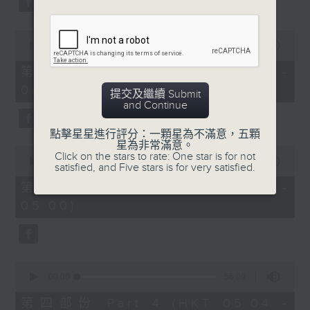
0
seconds
00:00
56:19
of
56
第二部份 Part 2 (HKT 03:04 -
minutes,
04:00)
19
提交及繼續 Submit
seconds
and Continue
點擊星星進行評分：一顆星為不滿意，五顆
星為非常滿意。
0
Click on the stars to rate: One star is for not
seconds
00:00
56:20
satisfied, and Five stars is for very satisfied.
of
56
第三部份 Part 3 (HKT 04:04 -
minutes,
05:00)
20
seconds
0
seconds
00:00
56:09
of
56
第四部份 Part 4 (HKT 05:04 -