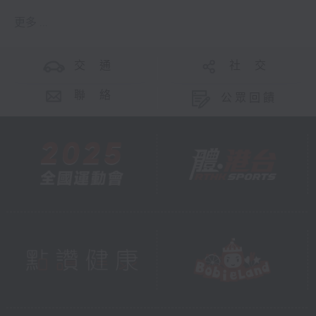
更多 ...
交 通
社 交
聯 絡
公眾回饋