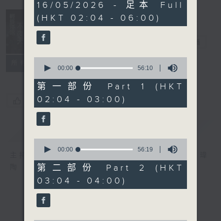
3
16/05/2026 - 足本 Full
hours,
(HKT 02:04 - 06:00)
44
minutes,
0
輕談淺唱不夜天
seconds
電台直播
0
聯絡
所有集數
seconds
00:00
56:10
of
56
第一部份 Part 1 (HKT
minutes,
02:04 - 03:00)
10
您喜歡這個節目嗎?
seconds
簡介
GIST
0
seconds
00:00
56:19
主持人：岑亮、劉沛龍、姜文杰、張家樂、雷瑋
of
56
第二部份 Part 2 (HKT
陶
minutes,
03:04 - 04:00)
19
seconds