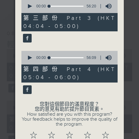
0
seconds
00:00
56:20
of
最新
LATEST
56
第三部份 Part 3 (HKT
minutes,
04:04 - 05:00)
20
seconds
08/08/2026
輕談淺唱不夜天
0
0
seconds
00:00
3:44:00
seconds
00:00
56:09
of
of
3
08/08/2026 - 足本 Full (HKT
56
第四部份 Part 4 (HKT
hours,
minutes,
02:04 - 06:00)
44
05:04 - 06:00)
9
minutes,
seconds
0
seconds
0
您對這個節目的滿意程度？
seconds
00:00
56:10
您的意見有助於提升節目質素。
of
How satisfied are you with this program?
56
第一部份 Part 1 (HKT 02:04 -
Your feedback helps to improve the quality of
minutes,
the program.
03:00)
10
seconds
☆
☆
☆
☆
☆