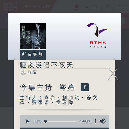
ENG
/
簡
×
全新 RTHK On The Go
取得
一手掌握 RTHK 電台、電視節目
所有集數
輕談淺唱不夜天
X
聯絡
今集主持: 岑亮
主持人：岑亮、劉沛龍、姜文
杰、張家樂、雷瑋陶
0
seconds
00:00
3:44:00
of