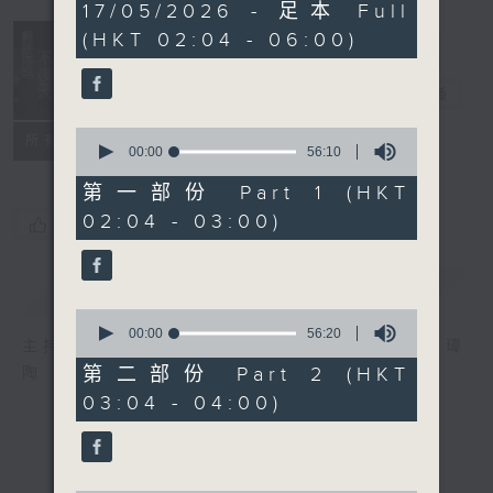
3
17/05/2026 - 足本 Full
hours,
(HKT 02:04 - 06:00)
44
minutes,
0
輕談淺唱不夜天
seconds
電台直播
0
聯絡
所有集數
seconds
00:00
56:10
of
56
第一部份 Part 1 (HKT
minutes,
02:04 - 03:00)
10
您喜歡這個節目嗎?
seconds
簡介
GIST
0
seconds
00:00
56:20
主持人：岑亮、劉沛龍、姜文杰、張家樂、雷瑋
of
56
第二部份 Part 2 (HKT
陶
minutes,
03:04 - 04:00)
20
seconds