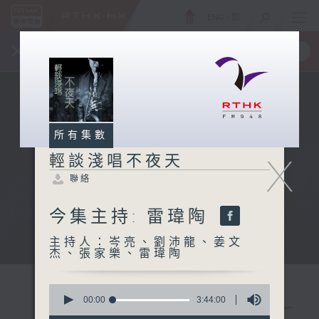
ENG
/
簡
×
全新 RTHK On The Go
取得
一手掌握 RTHK 電台、電視節目
所有集數
X
輕談淺唱不夜天
聯絡
今集主持: 雷瑋陶
主持人：岑亮、劉沛龍、姜文
杰、張家樂、雷瑋陶
0
seconds
00:00
3:44:00
of