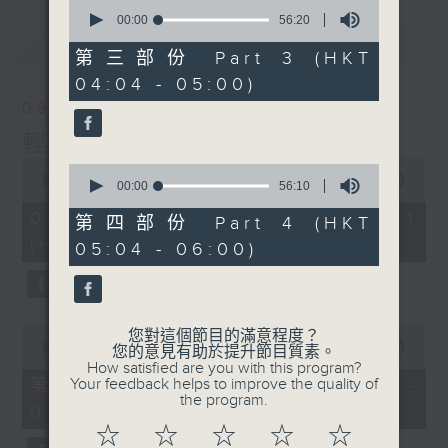
0
seconds
00:00
56:20
of
最新
LATEST
56
第三部份 Part 3 (HKT
minutes,
04:04 - 05:00)
20
seconds
09/08/2026
輕談淺唱不夜天
0
0
seconds
00:00
56:00
seconds
00:00
56:10
of
of
56
09/08/2026 - 第一部份 Part 1
56
第四部份 Part 4 (HKT
minutes,
minutes,
(HKT 02:04 - 03:00)
0
05:04 - 06:00)
10
seconds
seconds
0
您對這個節目的滿意程度？
seconds
00:00
56:00
您的意見有助於提升節目質素。
of
How satisfied are you with this program?
56
第二部份 Part 2 (HKT 03:04 -
Your feedback helps to improve the quality of
minutes,
the program.
04:00)
0
seconds
☆
☆
☆
☆
☆