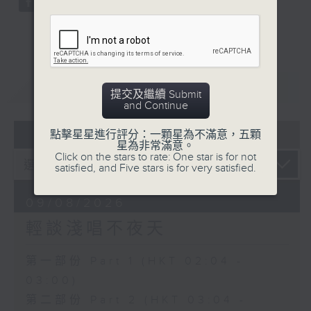
重溫
CATCHUP
提交及繼續 Submit
and Continue
07 - 08
2026
點擊星星進行評分：一顆星為不滿意，五顆
星為非常滿意。
Click on the stars to rate: One star is for not
satisfied, and Five stars is for very satisfied.
09/08/2026
輕談淺唱不夜天
第一部份 Part 1 (HKT 02:04 -
03:00)
第二部份 Part 2 (HKT 03:04 -