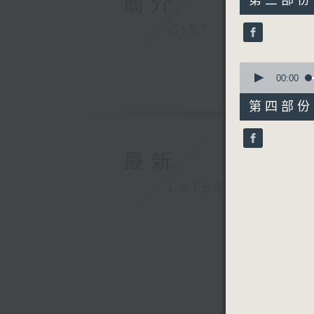
簡介
第三部份 P
minutes,
20
GIST
seconds
90%
0
seconds
00:00
of
56
第四部份 P
minutes,
10
seconds
90%
最新
LATEST