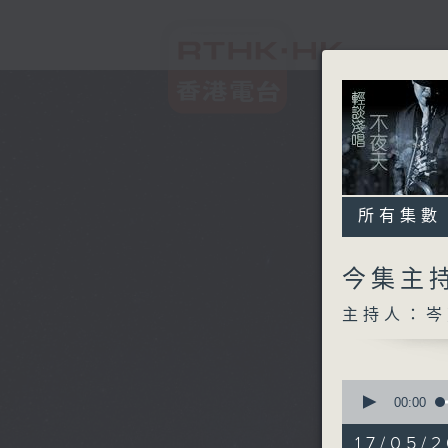
所有集數
今集主持
主持人：岑
0
seconds
00:00
of
3
17/05/