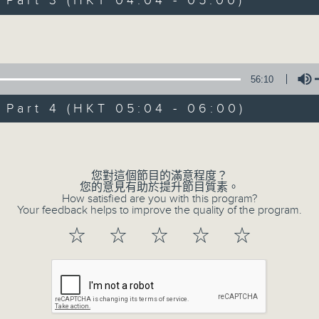
art 3 (HKT 04:04 - 05:00)
Volume
56:10
art 4 (HKT 05:04 - 06:00)
07/08/2026
Volume
今集主持: 岑亮
0
您對這個節目的滿意程度？
seconds
00:00
您的意見有助於提升節目質素。
of
How satisfied are you with this program?
3
Your feedback helps to improve the quality of the program.
07/08/2026 - 足本 Full (HKT 02:04
hours,
43
☆
☆
☆
☆
☆
minutes,
59
seconds
Volume
90%
0
seconds
00:00
of
56