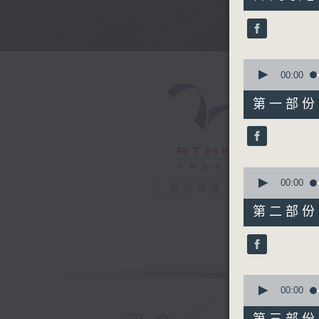
hours,
44
minutes,
0
seconds
90%
0
seconds
00:00
of
56
第一部份 P
minutes,
10
seconds
90%
0
seconds
00:00
電台直播
of
56
第二部份 P
minutes,
20
seconds
90%
0
seconds
00:00
of
56