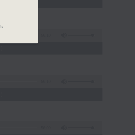
)
is
56:10
)
56:10
)
56:09