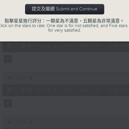
第一部份 Part 1 (HKT 02:04 - 03:00
minutes,
0
提交及繼續 Submit and Continue
seconds
Volume
90%
點擊星星進行評分：一顆星為不滿意，五顆星為非常滿意。
lick on the stars to rate: One star is for not satisfied, and Five stars 
0
for very satisfied.
seconds
00:00
of
56
第二部份 Part 2 (HKT 03:04 - 04:00
minutes,
10
seconds
Volume
90%
0
seconds
00:00
of
56
第三部份 Part 3 (HKT 04:04 - 05:00
minutes,
10
seconds
Volume
90%
0
seconds
00:00
of