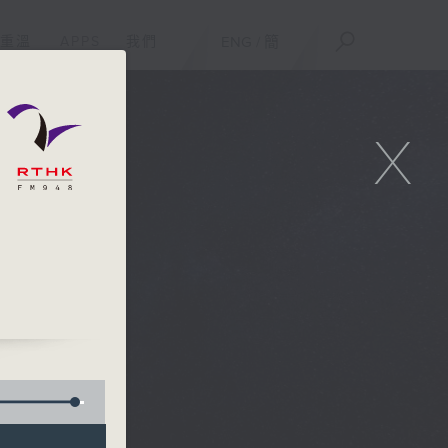
重溫
APPS
我們
ENG
/
簡
X