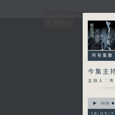
所有集數
今集主持
主持人：岑
0
seconds
00:00
of
3
18/05/