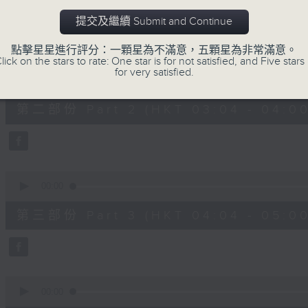
第一部份 Part 1 (HKT 02:04 - 03:00
minutes,
0
提交及繼續 Submit and Continue
seconds
Volume
90%
點擊星星進行評分：一顆星為不滿意，五顆星為非常滿意。
lick on the stars to rate: One star is for not satisfied, and Five stars 
0
for very satisfied.
seconds
00:00
of
56
第二部份 Part 2 (HKT 03:04 - 04:00
minutes,
10
seconds
Volume
90%
0
seconds
00:00
of
56
第三部份 Part 3 (HKT 04:04 - 05:00
minutes,
10
seconds
Volume
90%
0
seconds
00:00
of