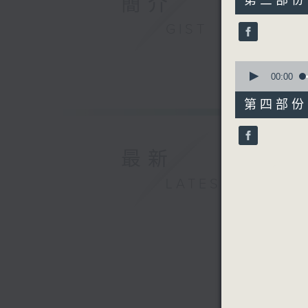
簡介
第三部份 P
minutes,
20
GIST
seconds
90%
0
seconds
00:00
of
56
第四部份 P
minutes,
10
seconds
90%
最新
LATEST