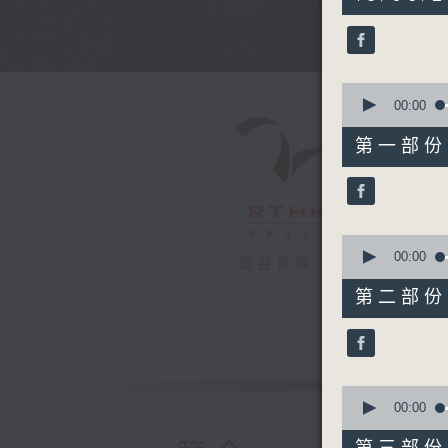
hours,
44
minutes,
0
seconds
90%
0
seconds
00:00
of
56
第一部份 P
minutes,
10
seconds
90%
0
seconds
00:00
電台直播
of
56
第二部份 P
minutes,
19
seconds
90%
0
seconds
00:00
of
56