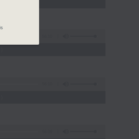
)
is
56:10
)
56:10
)
56:09