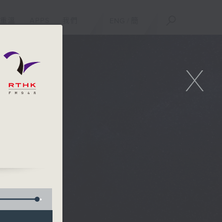
重溫
APPS
我們
ENG
/
簡
X