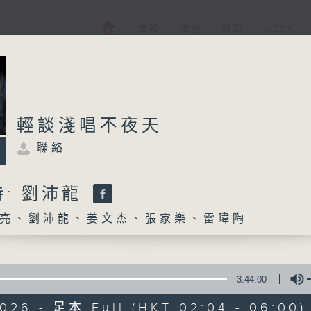
電視
電台
新聞
WEB+
輕談淺唱不夜天
聯絡
: 劉沛龍
亮、劉沛龍、姜文杰、張家樂、雷瑋陶
3:44:00
2026 - 足本 Full (HKT 02:04 - 06:00)