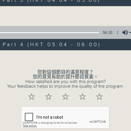
art 3 (HKT 04:04 - 05:00)
Volume
56:10
art 4 (HKT 05:04 - 06:00)
07/08/2026
Volume
今集主持: 岑亮
0
您對這個節目的滿意程度？
seconds
00:00
您的意見有助於提升節目質素。
of
How satisfied are you with this program?
3
Your feedback helps to improve the quality of the program.
07/08/2026 - 足本 Full (HKT 02:04
hours,
43
☆
☆
☆
☆
☆
minutes,
59
seconds
Volume
90%
0
seconds
00:00
of
56