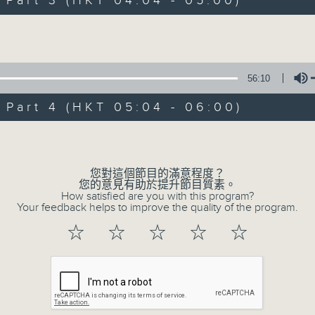
art 3 (HKT 04:04 - 05:00)
Volume
56:10
art 4 (HKT 05:04 - 06:00)
09/08/2026
Volume
輕談淺唱不夜天
0
您對這個節目的滿意程度？
seconds
00:00
您的意見有助於提升節目質素。
of
How satisfied are you with this program?
3
Your feedback helps to improve the quality of the program.
09/08/2026 - 足本 Full (HKT 02:04
hours,
44
☆
☆
☆
☆
☆
minutes,
0
seconds
Volume
90%
0
seconds
00:00
of
56