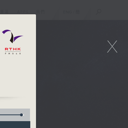
重溫
APPS
我們
ENG
/
簡
X