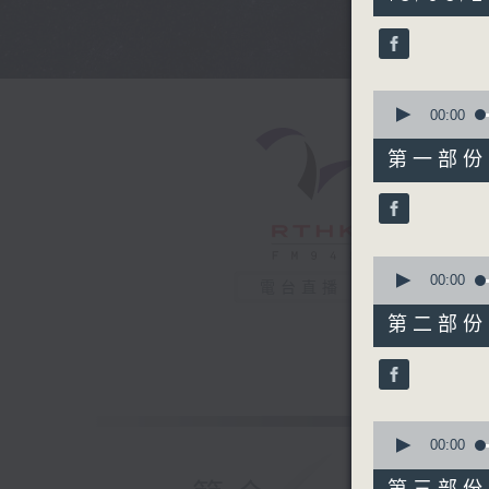
hours,
44
minutes,
0
seconds
90%
0
seconds
00:00
of
56
第一部份 P
minutes,
10
seconds
90%
0
seconds
00:00
電台直播
of
56
第二部份 P
minutes,
19
seconds
90%
0
seconds
00:00
of
56