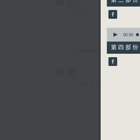
簡介
第三部份 P
minutes,
20
GIST
seconds
90%
0
seconds
00:00
of
56
第四部份 P
minutes,
10
seconds
90%
最新
LATEST