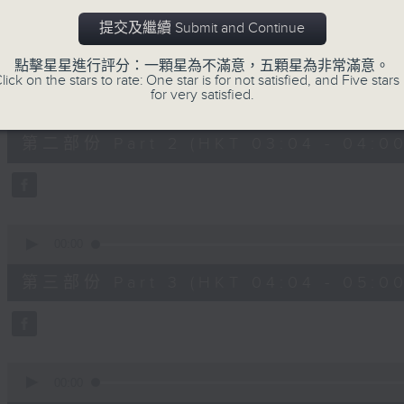
第一部份 Part 1 (HKT 02:04 - 03:00
minutes,
10
提交及繼續 Submit and Continue
seconds
Volume
90%
點擊星星進行評分：一顆星為不滿意，五顆星為非常滿意。
lick on the stars to rate: One star is for not satisfied, and Five stars 
0
for very satisfied.
seconds
00:00
of
56
第二部份 Part 2 (HKT 03:04 - 04:00
minutes,
19
seconds
Volume
90%
0
seconds
00:00
of
56
第三部份 Part 3 (HKT 04:04 - 05:00
minutes,
19
seconds
Volume
90%
0
seconds
00:00
of