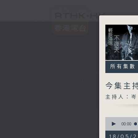
所有集數
今集主持
主持人：岑
0
seconds
00:00
of
3
18/05/