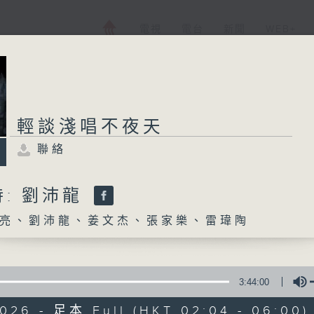
電視
電台
新聞
WEB+
輕談淺唱不夜天
聯絡
: 劉沛龍
亮、劉沛龍、姜文杰、張家樂、雷瑋陶
3:44:00
2026 - 足本 Full (HKT 02:04 - 06:00)