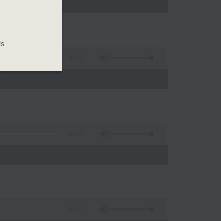
)
is
56:19
)
56:19
)
56:10