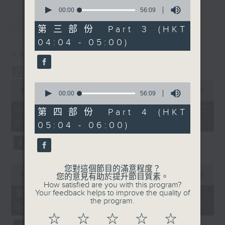
0
seconds
00:00
56:09
of
最新
LATEST
56
第三部份 Part 3 (HKT
minutes,
04:04 - 05:00)
9
seconds
09/08/2026
輕談淺唱不夜天
0
0
seconds
00:00
3:44:00
seconds
00:00
56:09
of
of
3
09/08/2026 - 足本 Full (HKT
56
第四部份 Part 4 (HKT
hours,
minutes,
02:04 - 06:00)
44
05:04 - 06:00)
9
minutes,
seconds
0
seconds
0
您對這個節目的滿意程度？
seconds
00:00
56:10
您的意見有助於提升節目質素。
of
How satisfied are you with this program?
56
第一部份 Part 1 (HKT 02:04 -
Your feedback helps to improve the quality of
minutes,
the program.
03:00)
10
seconds
☆
☆
☆
☆
☆