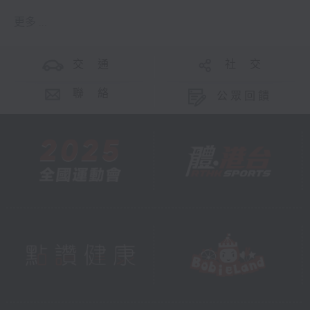
更多 ...
交 通
社 交
聯 絡
公眾回饋