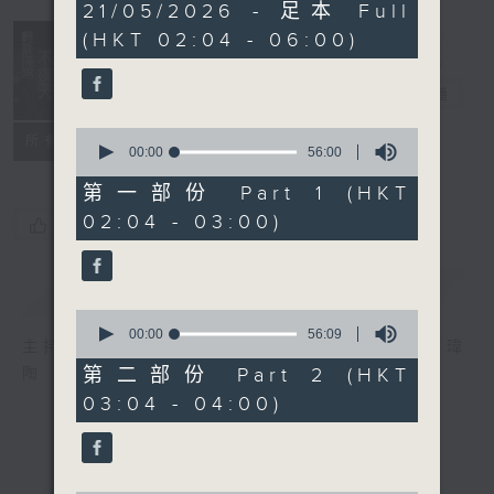
3
21/05/2026 - 足本 Full
hours,
(HKT 02:04 - 06:00)
43
minutes,
59
輕談淺唱不夜天
seconds
電台直播
0
聯絡
所有集數
seconds
00:00
56:00
of
56
第一部份 Part 1 (HKT
minutes,
02:04 - 03:00)
0
您喜歡這個節目嗎?
seconds
簡介
GIST
0
seconds
00:00
56:09
主持人：岑亮、劉沛龍、姜文杰、張家樂、雷瑋
of
56
第二部份 Part 2 (HKT
陶
minutes,
03:04 - 04:00)
9
seconds