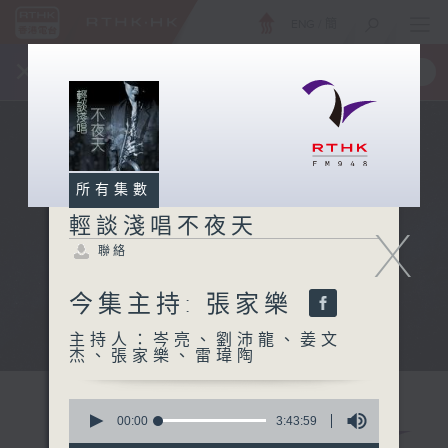
ENG
/
簡
×
全新 RTHK On The Go
取得
一手掌握 RTHK 電台、電視節目
所有集數
輕談淺唱不夜天
X
聯絡
今集主持: 張家樂
主持人：岑亮、劉沛龍、姜文
杰、張家樂、雷瑋陶
0
seconds
00:00
3:43:59
of