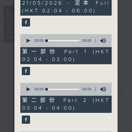
3
21/05/2026 - 足本 Full
hours,
(HKT 02:04 - 06:00)
43
minutes,
59
輕談淺唱不夜天
seconds
電台直播
0
聯絡
所有集數
seconds
00:00
56:00
of
56
第一部份 Part 1 (HKT
minutes,
02:04 - 03:00)
0
您喜歡這個節目嗎?
seconds
簡介
GIST
0
seconds
00:00
56:09
主持人：岑亮、劉沛龍、姜文杰、張家樂、雷瑋
of
56
第二部份 Part 2 (HKT
陶
minutes,
03:04 - 04:00)
9
seconds