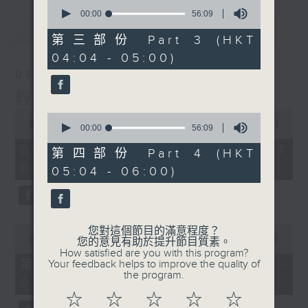
0
seconds
00:00
56:09
of
最新
LATEST
56
第三部份 Part 3 (HKT
minutes,
04:04 - 05:00)
9
seconds
08/08/2026
輕談淺唱不夜天
0
0
seconds
00:00
3:44:00
seconds
00:00
56:09
of
of
3
08/08/2026 - 足本 Full (HKT
56
第四部份 Part 4 (HKT
hours,
minutes,
02:04 - 06:00)
44
05:04 - 06:00)
9
minutes,
seconds
0
seconds
0
您對這個節目的滿意程度？
seconds
00:00
56:10
您的意見有助於提升節目質素。
of
How satisfied are you with this program?
56
第一部份 Part 1 (HKT 02:04 -
Your feedback helps to improve the quality of
minutes,
the program.
03:00)
10
seconds
☆
☆
☆
☆
☆