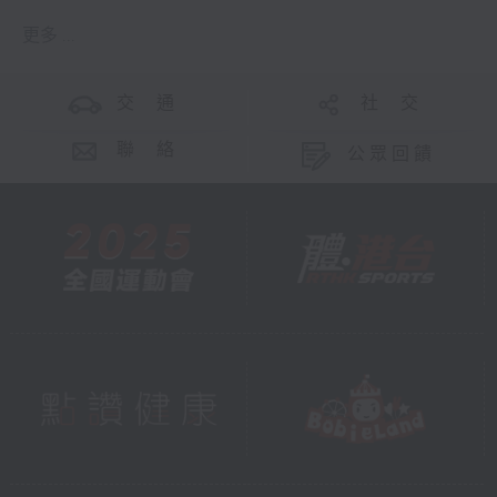
更多 ...
交 通
社 交
聯 絡
公眾回饋