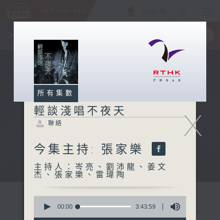
ENG
/
簡
×
全新 RTHK On The Go
取得
一手掌握 RTHK 電台、電視節目
所有集數
輕談淺唱不夜天
X
聯絡
今集主持: 張家樂
主持人：岑亮、劉沛龍、姜文
杰、張家樂、雷瑋陶
0
seconds
00:00
3:43:59
of