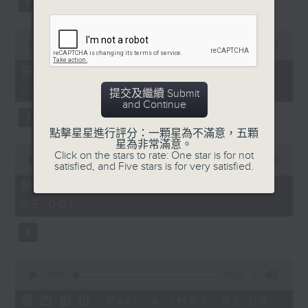
0
seconds
00:00
56:19
of
56
第二部份 Part 2 (HKT 03:04 -
minutes,
04:00)
19
提交及繼續 Submit
seconds
and Continue
點擊星星進行評分：一顆星為不滿意，五顆
星為非常滿意。
0
Click on the stars to rate: One star is for not
seconds
00:00
56:20
satisfied, and Five stars is for very satisfied.
of
56
第三部份 Part 3 (HKT 04:04 -
minutes,
05:00)
20
seconds
0
seconds
00:00
56:09
of
56
第四部份 Part 4 (HKT 05:04 -