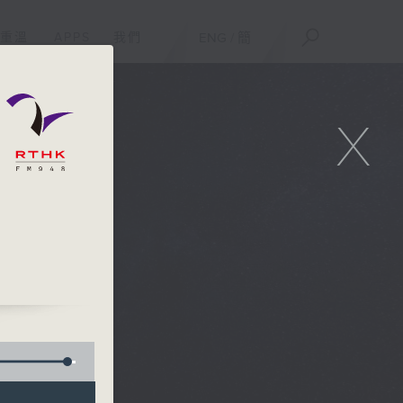
重溫
APPS
我們
ENG
/
簡
X
)