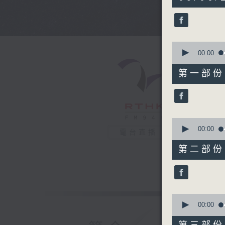
hours,
44
minutes,
0
seconds
90%
0
seconds
00:00
of
56
第一部份 P
minutes,
10
seconds
90%
0
seconds
00:00
電台直播
of
56
第二部份 P
minutes,
19
seconds
90%
0
seconds
00:00
of
56