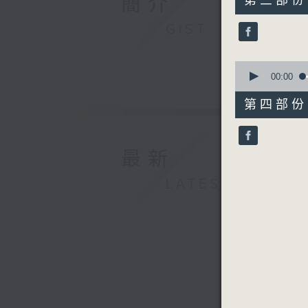
簡介
第三部份 P
minutes,
9
GIST
seconds
90%
0
seconds
00:00
of
56
第四部份 P
minutes,
9
seconds
90%
最新
LATEST