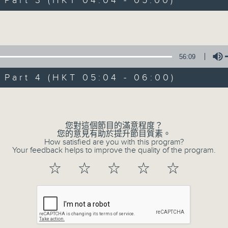
art 3 (HKT 04:04 - 05:00)
Volume
56:09
art 4 (HKT 05:04 - 06:00)
08/08/2026
Volume
輕談淺唱不夜天
0
您對這個節目的滿意程度？
seconds
00:00
您的意見有助於提升節目質素。
of
How satisfied are you with this program?
3
Your feedback helps to improve the quality of the program.
08/08/2026 - 足本 Full (HKT 02:04
hours,
44
☆
☆
☆
☆
☆
minutes,
0
seconds
Volume
90%
0
seconds
00:00
of
56