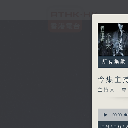
所有集數
今集主持
主持人：岑
0
seconds
00:00
of
3
09/06/