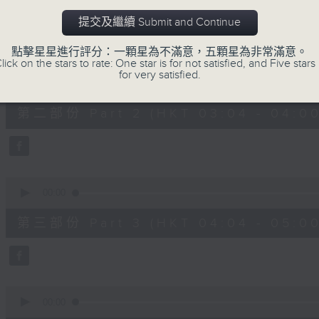
第一部份 Part 1 (HKT 02:04 - 03:00
minutes,
10
提交及繼續 Submit and Continue
seconds
Volume
90%
點擊星星進行評分：一顆星為不滿意，五顆星為非常滿意。
lick on the stars to rate: One star is for not satisfied, and Five stars 
0
for very satisfied.
seconds
00:00
of
56
第二部份 Part 2 (HKT 03:04 - 04:00
minutes,
19
seconds
Volume
90%
0
seconds
00:00
of
56
第三部份 Part 3 (HKT 04:04 - 05:00
minutes,
20
seconds
Volume
90%
0
seconds
00:00
of