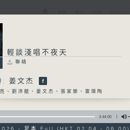
電視
電台
新聞
WEB+
輕談淺唱不夜天
聯絡
: 姜文杰
亮、劉沛龍、姜文杰、張家樂、雷瑋陶
3:44:00
2026 - 足本 Full (HKT 02:04 - 06:00