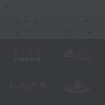
更多 ...
交 通
社 交
聯 絡
公眾回饋