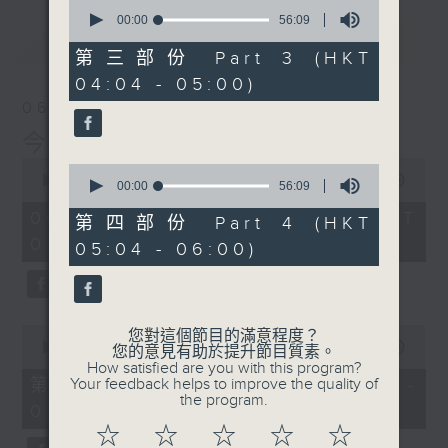
0
seconds
00:00
56:09
of
最新
LATEST
56
第三部份 Part 3 (HKT
minutes,
04:04 - 05:00)
9
seconds
06/08/2026
今集主持: 張家樂
0
0
seconds
00:00
3:43:59
seconds
00:00
56:09
of
of
3
06/08/2026 - 足本 Full (HKT
56
第四部份 Part 4 (HKT
hours,
minutes,
02:04 - 06:00)
43
05:04 - 06:00)
9
minutes,
seconds
59
seconds
0
您對這個節目的滿意程度？
seconds
00:00
56:00
您的意見有助於提升節目質素。
of
How satisfied are you with this program?
56
第一部份 Part 1 (HKT 02:04 -
Your feedback helps to improve the quality of
minutes,
the program.
03:00)
0
seconds
☆
☆
☆
☆
☆