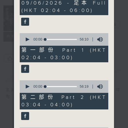
3
09/06/2026 - 足本 Full
hours,
(HKT 02:04 - 06:00)
44
minutes,
0
輕談淺唱不夜天
seconds
電台直播
0
聯絡
所有集數
seconds
00:00
56:10
of
56
第一部份 Part 1 (HKT
minutes,
02:04 - 03:00)
10
您喜歡這個節目嗎?
seconds
簡介
GIST
0
seconds
00:00
56:19
主持人：岑亮、劉沛龍、姜文杰、張家樂、雷瑋
of
56
第二部份 Part 2 (HKT
陶
minutes,
03:04 - 04:00)
19
seconds