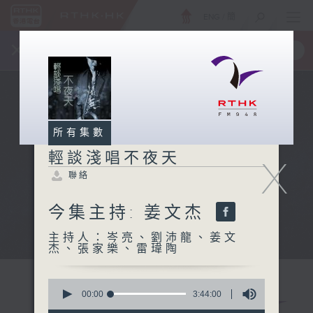
ENG
/
簡
×
全新 RTHK On The Go
取得
一手掌握 RTHK 電台、電視節目
所有集數
輕談淺唱不夜天
X
聯絡
今集主持: 姜文杰
主持人：岑亮、劉沛龍、姜文
杰、張家樂、雷瑋陶
0
seconds
00:00
3:44:00
of