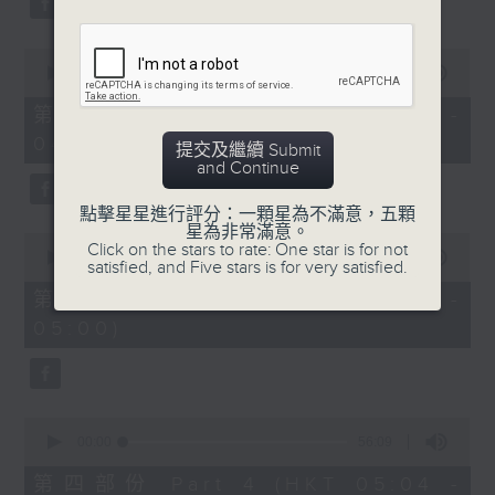
0
seconds
00:00
56:10
of
56
第二部份 Part 2 (HKT 03:04 -
minutes,
04:00)
10
提交及繼續 Submit
seconds
and Continue
點擊星星進行評分：一顆星為不滿意，五顆
星為非常滿意。
0
Click on the stars to rate: One star is for not
seconds
00:00
56:09
satisfied, and Five stars is for very satisfied.
of
56
第三部份 Part 3 (HKT 04:04 -
minutes,
05:00)
9
seconds
0
seconds
00:00
56:09
of
56
第四部份 Part 4 (HKT 05:04 -