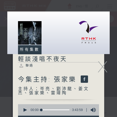
ENG
/
簡
×
全新 RTHK On The Go
取得
一手掌握 RTHK 電台、電視節目
所有集數
輕談淺唱不夜天
X
聯絡
今集主持: 張家樂
主持人：岑亮、劉沛龍、姜文
杰、張家樂、雷瑋陶
0
seconds
00:00
3:43:59
of