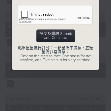
0
seconds
00:00
56:10
of
56
第二部份 Part 2 (HKT 03:04 -
minutes,
04:00)
10
提交及繼續 Submit
seconds
and Continue
點擊星星進行評分：一顆星為不滿意，五顆
星為非常滿意。
0
Click on the stars to rate: One star is for not
seconds
00:00
56:09
satisfied, and Five stars is for very satisfied.
of
56
第三部份 Part 3 (HKT 04:04 -
minutes,
05:00)
9
seconds
0
seconds
00:00
56:09
of
56
第四部份 Part 4 (HKT 05:04 -