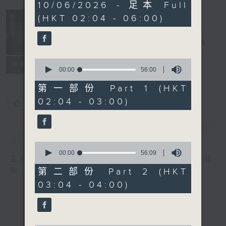
3
10/06/2026 - 足本 Full
hours,
(HKT 02:04 - 06:00)
43
minutes,
59
輕談淺唱不夜天
seconds
電台直播
0
聯絡
所有集數
seconds
00:00
56:00
of
56
第一部份 Part 1 (HKT
minutes,
02:04 - 03:00)
0
您喜歡這個節目嗎?
seconds
簡介
GIST
0
seconds
00:00
56:09
主持人：岑亮、劉沛龍、姜文杰、張家樂、雷瑋
of
56
第二部份 Part 2 (HKT
陶
minutes,
03:04 - 04:00)
9
seconds