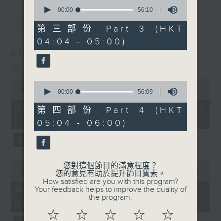
0
seconds
00:00
56:10
of
最新
LATEST
56
第三部份 Part 3 (HKT
minutes,
04:04 - 05:00)
10
seconds
06/08/2026
今集主持: 張家樂
0
0
seconds
00:00
3:43:59
seconds
00:00
56:09
of
of
3
06/08/2026 - 足本 Full (HKT
56
第四部份 Part 4 (HKT
hours,
minutes,
02:04 - 06:00)
43
05:04 - 06:00)
9
minutes,
seconds
59
seconds
0
您對這個節目的滿意程度？
seconds
00:00
56:00
您的意見有助於提升節目質素。
of
How satisfied are you with this program?
56
第一部份 Part 1 (HKT 02:04 -
Your feedback helps to improve the quality of
minutes,
the program.
03:00)
0
seconds
☆
☆
☆
☆
☆