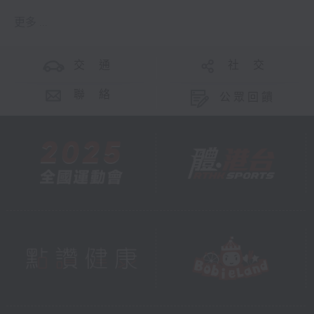
更多 ...
交 通
社 交
聯 絡
公眾回饋