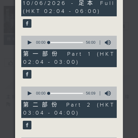
3
10/06/2026 - 足本 Full
hours,
(HKT 02:04 - 06:00)
43
minutes,
59
輕談淺唱不夜天
seconds
電台直播
0
聯絡
所有集數
seconds
00:00
56:00
of
56
第一部份 Part 1 (HKT
minutes,
02:04 - 03:00)
0
您喜歡這個節目嗎?
seconds
簡介
GIST
0
seconds
00:00
56:09
主持人：岑亮、劉沛龍、姜文杰、張家樂、雷瑋
of
56
第二部份 Part 2 (HKT
陶
minutes,
03:04 - 04:00)
9
seconds