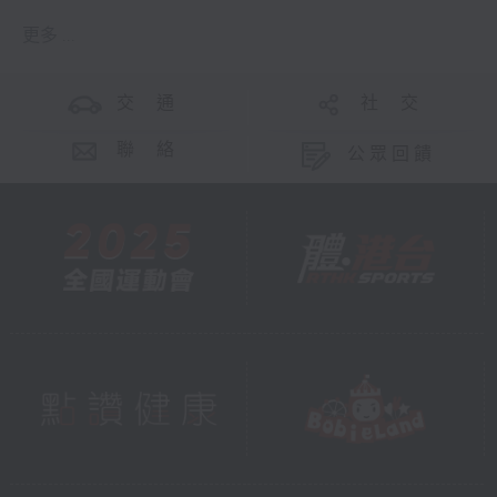
更多 ...
交 通
社 交
聯 絡
公眾回饋