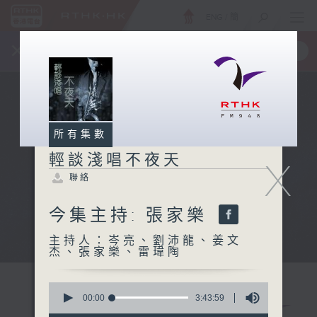
ENG
/
簡
×
全新 RTHK On The Go
取得
一手掌握 RTHK 電台、電視節目
所有集數
輕談淺唱不夜天
X
聯絡
今集主持: 張家樂
主持人：岑亮、劉沛龍、姜文
杰、張家樂、雷瑋陶
0
seconds
00:00
3:43:59
of