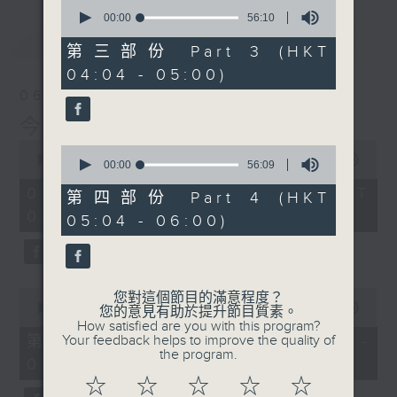
0
seconds
00:00
56:10
of
最新
LATEST
56
第三部份 Part 3 (HKT
minutes,
04:04 - 05:00)
10
seconds
06/08/2026
今集主持: 張家樂
0
0
seconds
00:00
3:43:59
seconds
00:00
56:09
of
of
3
06/08/2026 - 足本 Full (HKT
56
第四部份 Part 4 (HKT
hours,
minutes,
02:04 - 06:00)
43
05:04 - 06:00)
9
minutes,
seconds
59
seconds
0
您對這個節目的滿意程度？
seconds
00:00
56:00
您的意見有助於提升節目質素。
of
How satisfied are you with this program?
56
第一部份 Part 1 (HKT 02:04 -
Your feedback helps to improve the quality of
minutes,
the program.
03:00)
0
seconds
☆
☆
☆
☆
☆