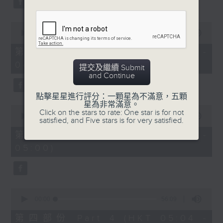
0
seconds
00:00
56:10
of
56
第二部份 Part 2 (HKT 03:04 -
minutes,
04:00)
10
提交及繼續 Submit
seconds
and Continue
點擊星星進行評分：一顆星為不滿意，五顆
星為非常滿意。
0
Click on the stars to rate: One star is for not
seconds
00:00
56:09
satisfied, and Five stars is for very satisfied.
of
56
第三部份 Part 3 (HKT 04:04 -
minutes,
05:00)
9
seconds
0
seconds
00:00
56:09
of
56
第四部份 Part 4 (HKT 05:04 -