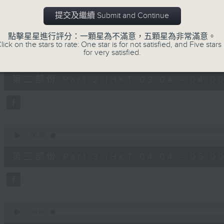
第一部份 Part 1 (HKT 02:04 - 03:00
minutes,
0
提交及繼續 Submit and Continue
seconds
Volume
90%
點擊星星進行評分：一顆星為不滿意，五顆星為非常滿意。
lick on the stars to rate: One star is for not satisfied, and Five stars 
0
for very satisfied.
seconds
00:00
of
56
第二部份 Part 2 (HKT 03:04 - 04:00
minutes,
10
seconds
Volume
90%
0
seconds
00:00
of
56
第三部份 Part 3 (HKT 04:04 - 05:00
minutes,
10
seconds
Volume
90%
0
seconds
00:00
of