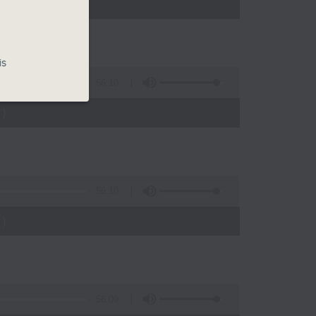
)
is
56:10
)
56:10
)
56:09