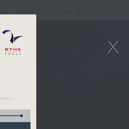
重溫
APPS
我們
ENG
/
簡
X