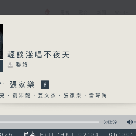
電視
電台
新聞
WEB+
輕談淺唱不夜天
聯絡
: 張家樂
亮、劉沛龍、姜文杰、張家樂、雷瑋陶
3:43:59
2026 - 足本 Full (HKT 02:04 - 06:00)