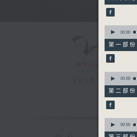
hours,
43
minutes,
59
seconds
90%
0
seconds
00:00
of
56
第一部份 P
minutes,
10
seconds
90%
0
seconds
00:00
電台直播
of
56
第二部份 P
minutes,
20
seconds
90%
0
seconds
00:00
of
56