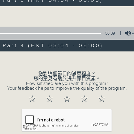
art 3 (HKT 04:04 - 05:00)
Volume
56:09
art 4 (HKT 05:04 - 06:00)
07/08/2026
Volume
今集主持: 岑亮
0
您對這個節目的滿意程度？
seconds
00:00
您的意見有助於提升節目質素。
of
How satisfied are you with this program?
3
Your feedback helps to improve the quality of the program.
07/08/2026 - 足本 Full (HKT 02:04
hours,
43
☆
☆
☆
☆
☆
minutes,
59
seconds
Volume
90%
0
seconds
00:00
of
56