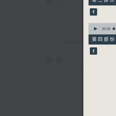
簡介
第三部份 P
minutes,
10
GIST
seconds
90%
0
seconds
00:00
of
56
第四部份 P
minutes,
9
seconds
90%
最新
LATEST