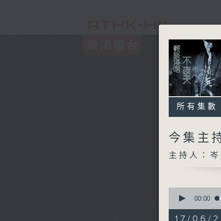
所有集數
今集主持
主持人：岑
0
seconds
00:00
of
3
17/06/