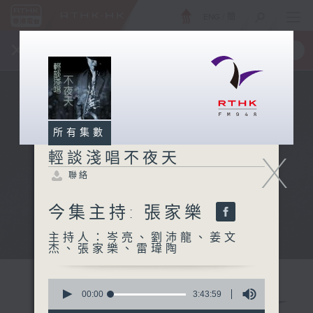
ENG
/
簡
×
全新 RTHK On The Go
取得
一手掌握 RTHK 電台、電視節目
所有集數
X
輕談淺唱不夜天
聯絡
今集主持: 張家樂
主持人：岑亮、劉沛龍、姜文
杰、張家樂、雷瑋陶
0
seconds
00:00
3:43:59
of