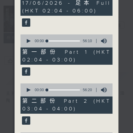
3
17/06/2026 - 足本 Full
hours,
(HKT 02:04 - 06:00)
43
minutes,
59
輕談淺唱不夜天
seconds
電台直播
0
聯絡
所有集數
seconds
00:00
56:10
of
56
第一部份 Part 1 (HKT
minutes,
02:04 - 03:00)
10
您喜歡這個節目嗎?
seconds
簡介
GIST
0
seconds
00:00
56:20
主持人：岑亮、劉沛龍、姜文杰、張家樂、雷瑋
of
56
第二部份 Part 2 (HKT
陶
minutes,
03:04 - 04:00)
20
seconds