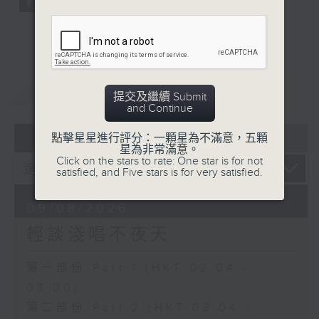
重溫
CATCHUP
提交及繼續 Submit
and Continue
07 - 08
2026
點擊星星進行評分：一顆星為不滿意，五顆
星為非常滿意。
Click on the stars to rate: One star is for not
satisfied, and Five stars is for very satisfied.
09/08/2026
輕談淺唱不夜天
第一部份 Part 1 (HKT 02:04 -
03:00)
第二部份 Part 2 (HKT 03:04 -