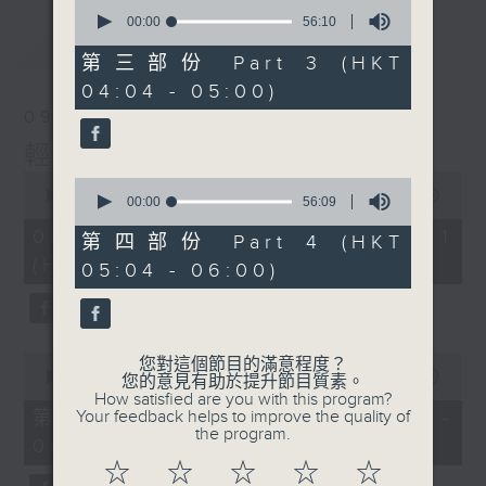
0
seconds
00:00
56:10
of
最新
LATEST
56
第三部份 Part 3 (HKT
minutes,
04:04 - 05:00)
10
seconds
09/08/2026
輕談淺唱不夜天
0
0
seconds
00:00
56:00
seconds
00:00
56:09
of
of
56
09/08/2026 - 第一部份 Part 1
56
第四部份 Part 4 (HKT
minutes,
minutes,
(HKT 02:04 - 03:00)
0
05:04 - 06:00)
9
seconds
seconds
0
您對這個節目的滿意程度？
seconds
00:00
56:00
您的意見有助於提升節目質素。
of
How satisfied are you with this program?
56
第二部份 Part 2 (HKT 03:04 -
Your feedback helps to improve the quality of
minutes,
the program.
04:00)
0
seconds
☆
☆
☆
☆
☆