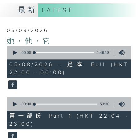
最新
LATEST
05/08/2026
她．他．它
0
seconds
00:00
1:46:18
of
1
05/08/2026 - 足本 Full (HKT
hour,
22:00 - 00:00)
46
minutes,
18
seconds
0
seconds
00:00
53:30
of
53
第一部份 Part 1 (HKT 22:04 -
minutes,
23:00)
30
seconds