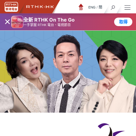
ENG
/
簡
×
全新 RTHK On The Go
取得
一手掌握 RTHK 電台、電視節目