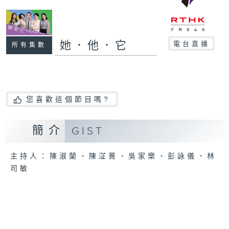
她．他．它
電台直播
所有集數
您喜歡這個節目嗎?
簡介
GIST
主持人：陳淑蘭、陳淽菁、吳家樂、彭詠儀、林
司敏