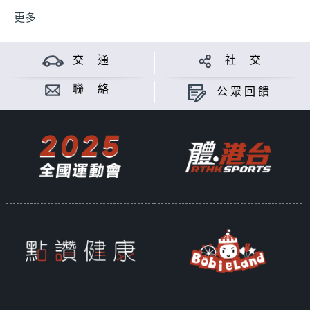
更多 ...
交 通
社 交
聯 絡
公眾回饋