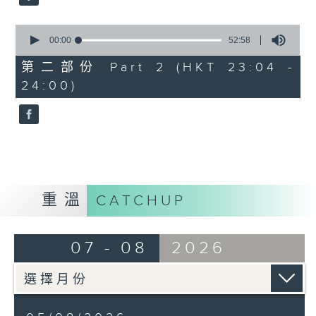
0
seconds
00:00
52:58
of
52
第二部份 Part 2 (HKT 23:04 -
minutes,
24:00)
58
seconds
重溫
CATCHUP
07 - 08
2026