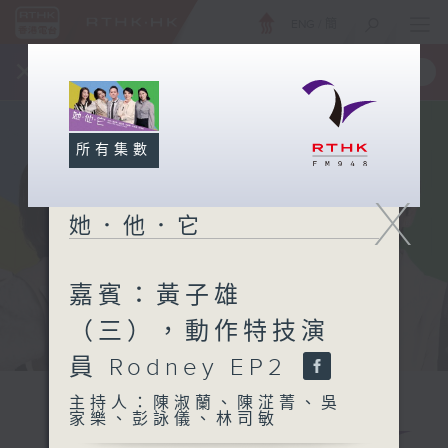
ENG
/
簡
×
全新 RTHK On The Go
取得
一手掌握 RTHK 電台、電視節目
所有集數
X
她．他．它
嘉賓：黃子雄
（三），動作特技演
員 Rodney EP2
主持人：陳淑蘭、陳淽菁、吳
家樂、彭詠儀、林司敏