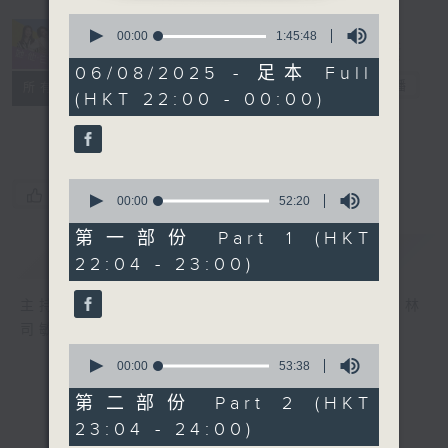
0
seconds
00:00
1:45:48
of
1
06/08/2025 - 足本 Full
hour,
她．他．它
電台直播
所有集數
(HKT 22:00 - 00:00)
45
minutes,
48
seconds
0
您喜歡這個節目嗎?
seconds
00:00
52:20
of
52
第一部份 Part 1 (HKT
minutes,
簡介
GIST
22:04 - 23:00)
20
seconds
主持人：陳淑蘭、陳淽菁、吳家樂、彭詠儀、林
司敏
0
seconds
00:00
53:38
of
53
第二部份 Part 2 (HKT
minutes,
23:04 - 24:00)
38
seconds