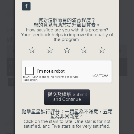
最新
LATEST
您對這個節目的滿意程度？
您的意見有助於提升節目質素。
06/08/2026
How satisfied are you with this program?
Your feedback helps to improve the quality of
她．他．它
the program.
0
☆
☆
☆
☆
☆
seconds
00:00
55:59
of
55
06/08/2026 - 第一部份 Part 1
minutes,
(HKT 22:04 - 23:00)
59
seconds
提交及繼續 Submit
and Continue
點擊星星進行評分：一顆星為不滿意，五顆
星為非常滿意。
重溫
CATCHUP
Click on the stars to rate: One star is for not
satisfied, and Five stars is for very satisfied.