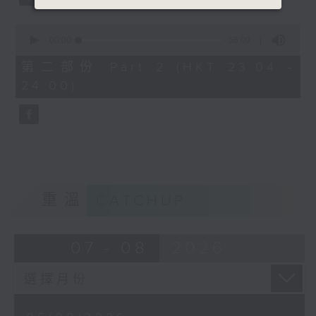
0
seconds
00:00
56:09
of
56
第二部份 Part 2 (HKT 23:04 -
minutes,
24:00)
9
seconds
重溫
CATCHUP
07 - 08
2026