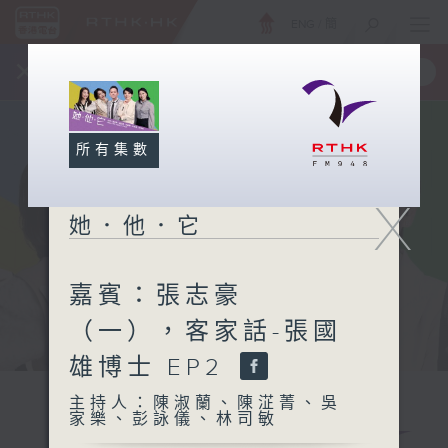
ENG
/
簡
×
全新 RTHK On The Go
取得
一手掌握 RTHK 電台、電視節目
所有集數
X
她．他．它
嘉賓：張志豪
（一），客家話-張國
雄博士 EP2
主持人：陳淑蘭、陳淽菁、吳
家樂、彭詠儀、林司敏