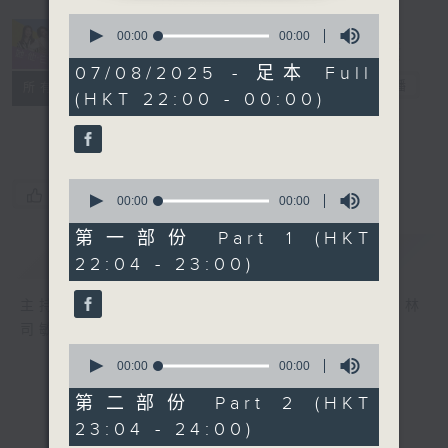
0
seconds
00:00
00:00
of
0
07/08/2025 - 足本 Full
seconds
她．他．它
電台直播
所有集數
(HKT 22:00 - 00:00)
0
您喜歡這個節目嗎?
seconds
00:00
00:00
of
0
第一部份 Part 1 (HKT
seconds
簡介
GIST
22:04 - 23:00)
主持人：陳淑蘭、陳淽菁、吳家樂、彭詠儀、林
司敏
0
seconds
00:00
00:00
of
0
第二部份 Part 2 (HKT
seconds
23:04 - 24:00)