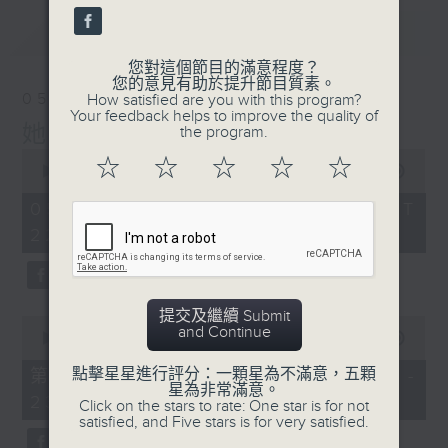
最新
LATEST
您對這個節目的滿意程度？
您的意見有助於提升節目質素。
05/08/2026
How satisfied are you with this program?
Your feedback helps to improve the quality of
她．他．它
the program.
0
☆
☆
☆
☆
☆
seconds
00:00
1:51:59
of
1
05/08/2026 - 足本 Full (HKT
hour,
22:04 - 24:00)
51
minutes,
59
seconds
提交及繼續 Submit
0
and Continue
seconds
00:00
56:00
of
56
點擊星星進行評分：一顆星為不滿意，五顆
第一部份 Part 1 (HKT 22:04 -
minutes,
星為非常滿意。
23:00)
0
Click on the stars to rate: One star is for not
seconds
satisfied, and Five stars is for very satisfied.