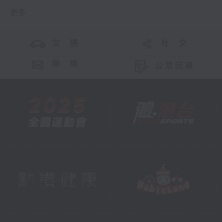
更多 ...
交 通
社 交
聯 絡
公眾回饋