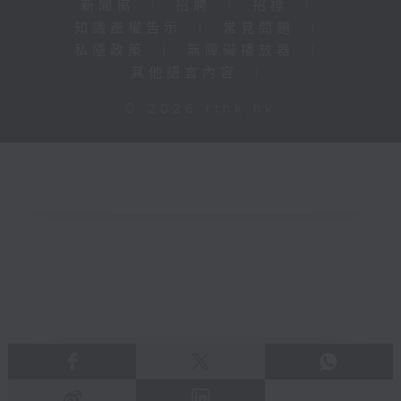
新聞稿
|
招聘
|
招標
|
知識產權告示
|
常見問題
|
私隱政策
|
無障礙播放器
|
其他語言內容
|
© 2026 rthk.hk