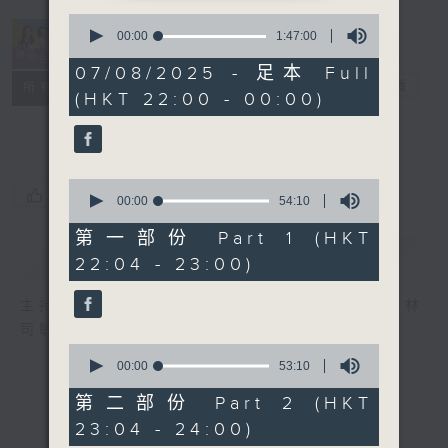
0
seconds
00:00
1:47:00
of
1
07/08/2025 - 足本 Full
hour,
她．他．它
電台直播
所有集數
(HKT 22:00 - 00:00)
47
minutes,
0
seconds
0
您喜歡這個節目嗎?
seconds
00:00
54:10
of
54
第一部份 Part 1 (HKT
minutes,
簡介
GIST
22:04 - 23:00)
10
seconds
主持人：陳淑蘭、陳淽菁、吳家樂、彭詠儀、林
司敏
0
seconds
00:00
53:10
of
53
第二部份 Part 2 (HKT
minutes,
23:04 - 24:00)
10
seconds