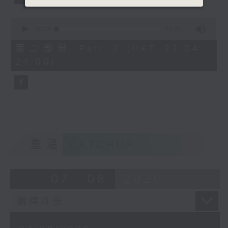
0
seconds
00:00
56:09
of
56
第二部份 Part 2 (HKT 23:04 -
minutes,
24:00)
9
seconds
重溫
CATCHUP
07 - 08
2026