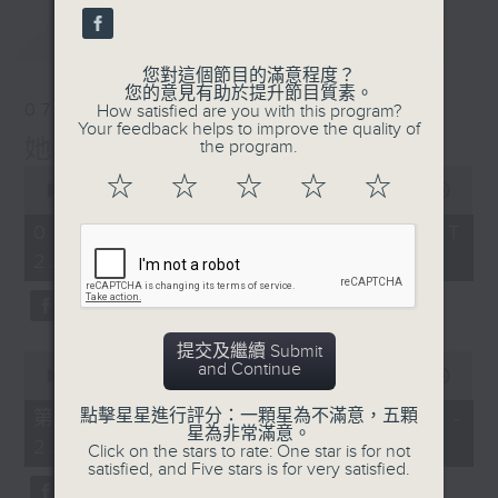
最新
LATEST
您對這個節目的滿意程度？
您的意見有助於提升節目質素。
07/08/2026
How satisfied are you with this program?
Your feedback helps to improve the quality of
她．他．它
the program.
0
☆
☆
☆
☆
☆
seconds
00:00
1:51:59
of
1
07/08/2026 - 足本 Full (HKT
hour,
22:04 - 24:00)
51
minutes,
59
seconds
提交及繼續 Submit
0
and Continue
seconds
00:00
56:00
of
56
點擊星星進行評分：一顆星為不滿意，五顆
第一部份 Part 1 (HKT 22:04 -
minutes,
星為非常滿意。
23:00)
0
Click on the stars to rate: One star is for not
seconds
satisfied, and Five stars is for very satisfied.