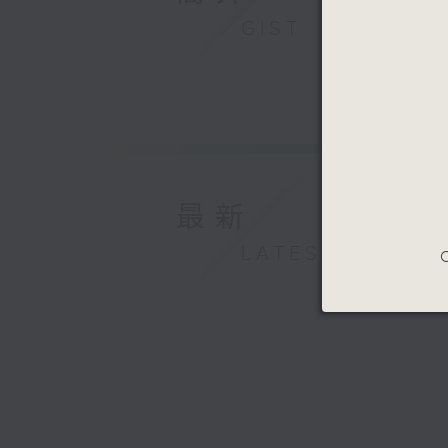
GIST
最新
LATEST
C