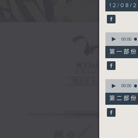
1
12/08/
hour,
45
minutes,
21
seconds
90%
0
seconds
00:00
of
52
第一部份 P
minutes,
50
seconds
90%
0
電台直播
seconds
00:00
of
52
第二部份 P
minutes,
41
seconds
90%
簡介