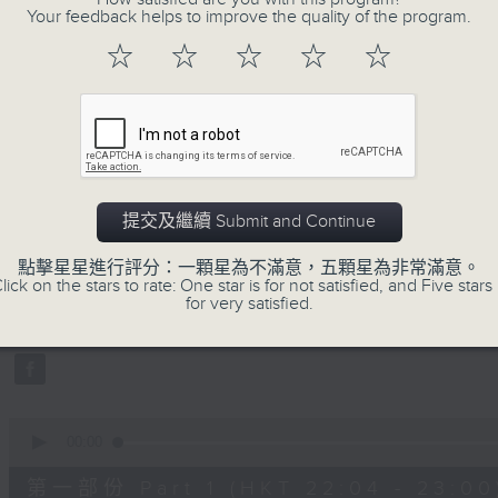
Your feedback helps to improve the quality of the program.
☆
☆
☆
☆
☆
07/08/2026
提交及繼續 Submit and Continue
她．他．它
0
點擊星星進行評分：一顆星為不滿意，五顆星為非常滿意。
seconds
00:00
lick on the stars to rate: One star is for not satisfied, and Five stars 
of
for very satisfied.
1
07/08/2026 - 足本 Full (HKT 22:04
hour,
51
minutes,
59
seconds
Volume
90%
0
seconds
00:00
of
56
第一部份 Part 1 (HKT 22:04 - 23:00
minutes,