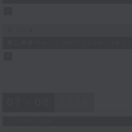
0
seconds
Volume
90%
0
seconds
00:00
of
56
第二部份 Part 2 (HKT 23:04 - 24:00
minutes,
9
seconds
Volume
90%
07 - 08
2026
07/08/2026