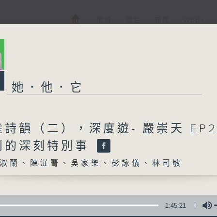
電視
電台
新聞
WEB+
她．他．它
詩韻（二），深度遊- 嚴崇天 EP
到的深刻特別事
淑蘭、陳淽菁、吳家樂、彭詠儀、林司敏
1:45:21