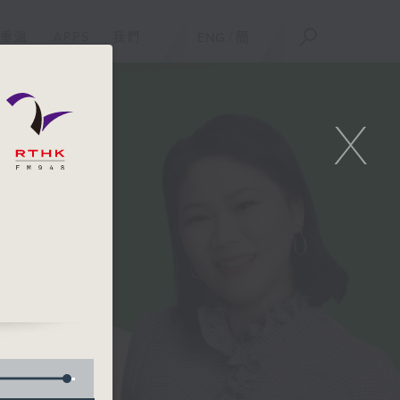
重溫
APPS
我們
ENG
/
簡
X
2