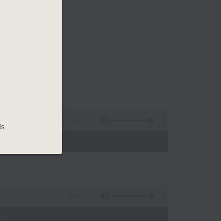
1:51:59
is
 - 24:00)
56:00
)