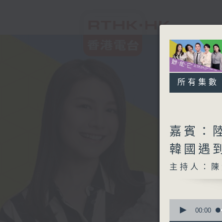
所有集數
嘉賓：陸
韓國遇
主持人：陳
0
seconds
00:00
of