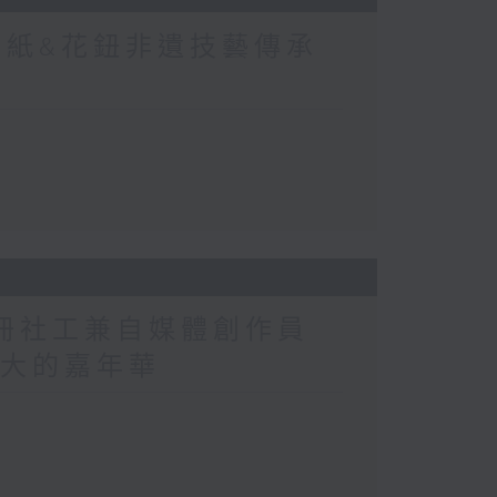
剪紙&花鈕非遺技藝傳承
註冊社工兼自媒體創作員
洲最大的嘉年華