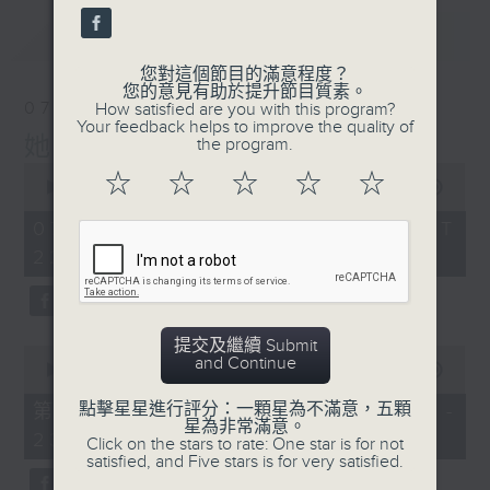
最新
LATEST
您對這個節目的滿意程度？
您的意見有助於提升節目質素。
07/08/2026
How satisfied are you with this program?
Your feedback helps to improve the quality of
她．他．它
the program.
0
☆
☆
☆
☆
☆
seconds
00:00
1:42:54
of
1
07/08/2026 - 足本 Full (HKT
hour,
22:00 - 00:00)
42
minutes,
54
seconds
提交及繼續 Submit
0
and Continue
seconds
00:00
51:10
of
51
點擊星星進行評分：一顆星為不滿意，五顆
第一部份 Part 1 (HKT 22:04 -
minutes,
星為非常滿意。
23:00)
10
Click on the stars to rate: One star is for not
seconds
satisfied, and Five stars is for very satisfied.