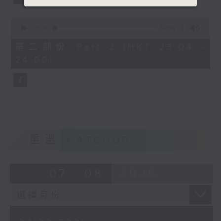
0
seconds
00:00
52:04
of
52
第二部份 Part 2 (HKT 23:04 -
minutes,
24:00)
4
seconds
重溫
CATCHUP
07 - 08
2026