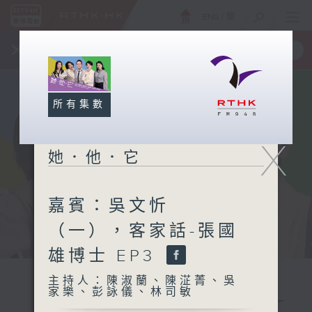
ENG
/
簡
×
全新 RTHK On The Go
取得
一手掌握 RTHK 電台、電視節目
所有集數
X
她．他．它
嘉賓：吳文忻
（一），客家話-張國
雄博士 EP3
主持人：陳淑蘭、陳淽菁、吳
家樂、彭詠儀、林司敏