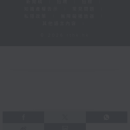
新聞稿
|
招聘
|
招標
|
知識產權告示
|
常見問題
|
私隱政策
|
無障礙播放器
|
其他語言內容
|
© 2026 rthk.hk