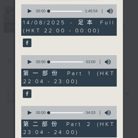
0
seconds
00:00
1:46:54
of
1
14/08/2025 - 足本 Full
hour,
她．他．它
電台直播
所有集數
(HKT 22:00 - 00:00)
46
minutes,
54
seconds
0
您喜歡這個節目嗎?
seconds
00:00
53:00
of
53
第一部份 Part 1 (HKT
minutes,
簡介
GIST
22:04 - 23:00)
0
seconds
主持人：陳淑蘭、陳淽菁、吳家樂、彭詠儀、林
司敏
0
seconds
00:00
54:03
of
54
第二部份 Part 2 (HKT
minutes,
23:04 - 24:00)
3
seconds