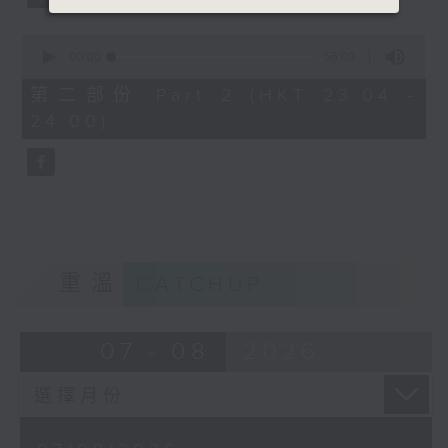
0
seconds
00:00
56:09
of
56
第二部份 Part 2 (HKT 23:04 -
minutes,
24:00)
9
seconds
重溫
CATCHUP
07 - 08
2026