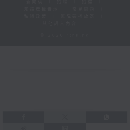
新聞稿
|
招聘
|
招標
|
知識產權告示
|
常見問題
|
私隱政策
|
無障礙播放器
|
其他語言內容
|
© 2026 rthk.hk