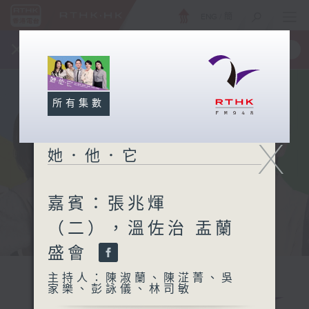
ENG
/
簡
×
全新 RTHK On The Go
取得
一手掌握 RTHK 電台、電視節目
所有集數
X
她．他．它
嘉賓：張兆煇
（二），溫佐治 盂蘭
盛會
主持人：陳淑蘭、陳淽菁、吳
家樂、彭詠儀、林司敏