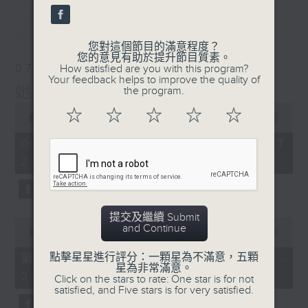
最新
LATEST
您對這個節目的滿意程度？
您的意見有助於提升節目質素。
07/08/2026
How satisfied are you with this program?
Your feedback helps to improve the quality of
她．他．它
the program.
0
☆
☆
☆
☆
☆
seconds
00:00
1:51:59
of
1
07/08/2026 - 足本 Full (HKT
hour,
22:04 - 24:00)
51
minutes,
59
seconds
提交及繼續 Submit
0
and Continue
seconds
00:00
56:00
of
56
點擊星星進行評分：一顆星為不滿意，五顆
第一部份 Part 1 (HKT 22:04 -
minutes,
星為非常滿意。
23:00)
0
Click on the stars to rate: One star is for not
seconds
satisfied, and Five stars is for very satisfied.