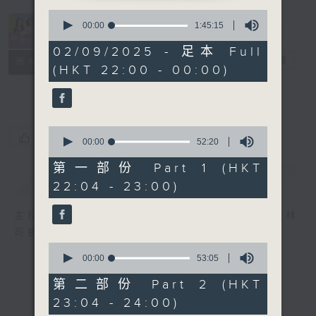
0
seconds
00:00
1:45:15
of
1
02/09/2025 - 足本 Full
hour,
她．他．它
電台直播
所有集數
(HKT 22:00 - 00:00)
45
minutes,
15
seconds
0
您喜歡這個節目嗎?
seconds
00:00
52:20
of
52
第一部份 Part 1 (HKT
minutes,
簡介
GIST
22:04 - 23:00)
20
seconds
主持人：陳淑蘭、陳淽菁、吳家樂、彭詠儀、林
司敏
0
seconds
00:00
53:05
of
53
第二部份 Part 2 (HKT
minutes,
23:04 - 24:00)
5
seconds