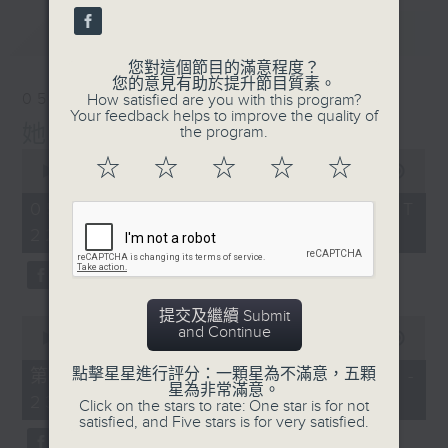
最新
LATEST
您對這個節目的滿意程度？
您的意見有助於提升節目質素。
05/08/2026
How satisfied are you with this program?
Your feedback helps to improve the quality of
她．他．它
the program.
0
☆
☆
☆
☆
☆
seconds
00:00
1:51:59
of
1
05/08/2026 - 足本 Full (HKT
hour,
22:04 - 24:00)
51
minutes,
59
seconds
提交及繼續 Submit
0
and Continue
seconds
00:00
56:00
of
56
點擊星星進行評分：一顆星為不滿意，五顆
第一部份 Part 1 (HKT 22:04 -
minutes,
星為非常滿意。
23:00)
0
Click on the stars to rate: One star is for not
seconds
satisfied, and Five stars is for very satisfied.