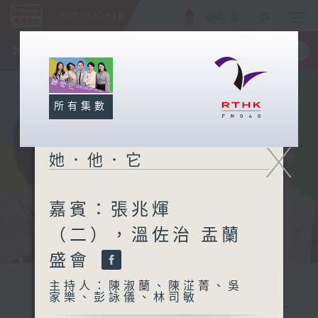
ENG
/
簡
×
全新 RTHK On The Go
取得
一手掌握 RTHK 電台、電視節目
所有集數
X
她．他．它
嘉賓：張兆煇
（二），溫佐治 盂蘭
盛會
主持人：陳淑蘭、陳淽菁、吳
家樂、彭詠儀、林司敏