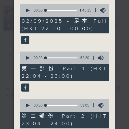
0
seconds
00:00
1:45:15
of
1
02/09/2025 - 足本 Full
hour,
她．他．它
電台直播
所有集數
(HKT 22:00 - 00:00)
45
minutes,
15
seconds
0
您喜歡這個節目嗎?
seconds
00:00
52:20
of
52
第一部份 Part 1 (HKT
minutes,
簡介
GIST
22:04 - 23:00)
20
seconds
主持人：陳淑蘭、陳淽菁、吳家樂、彭詠儀、林
司敏
0
seconds
00:00
53:05
of
53
第二部份 Part 2 (HKT
minutes,
23:04 - 24:00)
5
seconds