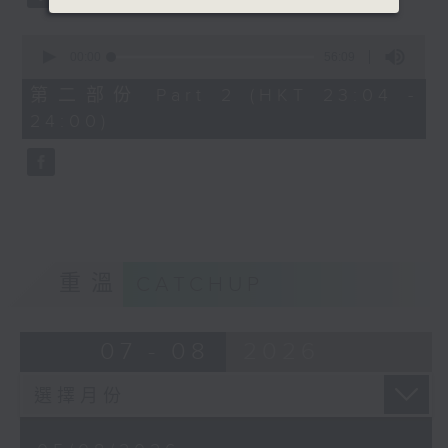
0
seconds
00:00
56:09
of
56
第二部份 Part 2 (HKT 23:04 -
minutes,
24:00)
9
seconds
重溫
CATCHUP
07 - 08
2026