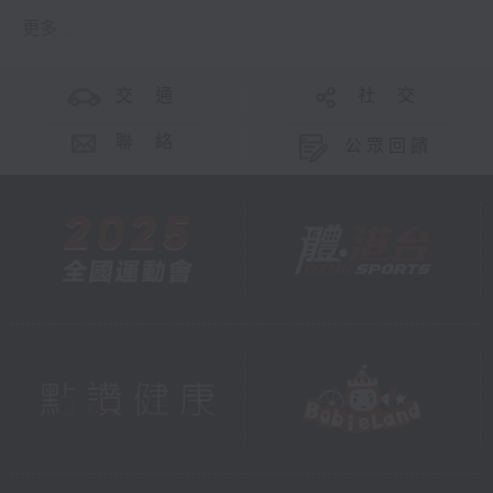
更多 ...
交 通
社 交
聯 絡
公眾回饋