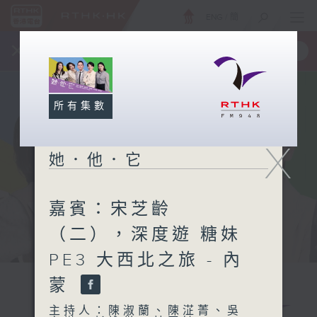
ENG
/
簡
×
全新 RTHK On The Go
取得
一手掌握 RTHK 電台、電視節目
所有集數
X
她．他．它
嘉賓：宋芝齡
（二），深度遊 糖妹
PE3 大西北之旅 - 內
蒙
主持人：陳淑蘭、陳淽菁、吳