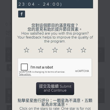
minutes,
23:04 - 24:00)
12
最新
LATEST
seconds
07/08/2026
您對這個節目的滿意程度？
您的意見有助於提升節目質素。
她．他．它
How satisfied are you with this program?
Your feedback helps to improve the quality of
0
the program.
seconds
00:00
1:51:59
of
☆
☆
☆
☆
☆
1
07/08/2026 - 足本 Full (HKT
hour,
22:04 - 24:00)
51
minutes,
59
seconds
0
seconds
00:00
56:00
提交及繼續 Submit
of
and Continue
56
第一部份 Part 1 (HKT 22:04 -
minutes,
23:00)
0
點擊星星進行評分：一顆星為不滿意，五顆
seconds
星為非常滿意。
Click on the stars to rate: One star is for not