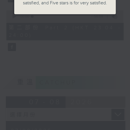
satisfied, and Five stars is for very satisfied.
0
seconds
00:00
56:09
of
56
第二部份 Part 2 (HKT 23:04 -
minutes,
24:00)
9
seconds
重溫
CATCHUP
07 - 08
2026