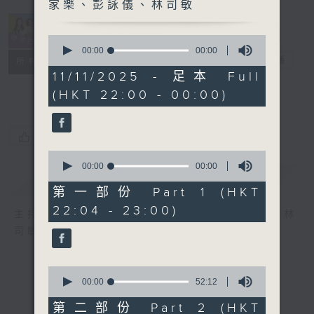
家樂、彭詠儀、林司敏
0
seconds
00:00
00:00
她．他．它
電台直播
of
所有集數
0
11/11/2025 - 足本 Full
seconds
(HKT 22:00 - 00:00)
您喜歡這個節目嗎?
0
seconds
00:00
00:00
簡介
GIST
of
0
第一部份 Part 1 (HKT
seconds
22:04 - 23:00)
主持人：陳淑蘭、陳淽菁、吳家樂、彭詠儀、林
司敏
0
seconds
00:00
52:12
of
52
第二部份 Part 2 (HKT