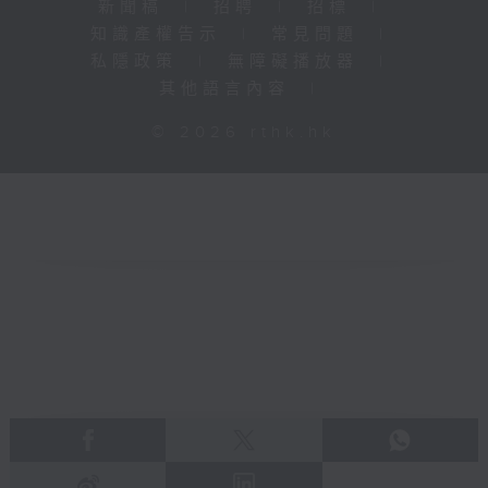
新聞稿
|
招聘
|
招標
|
知識產權告示
|
常見問題
|
私隱政策
|
無障礙播放器
|
其他語言內容
|
© 2026 rthk.hk