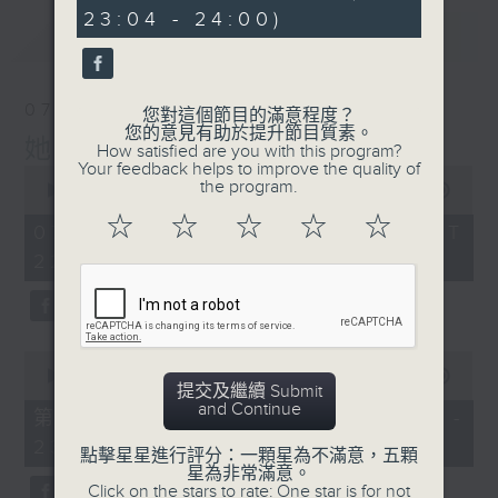
minutes,
23:04 - 24:00)
12
最新
LATEST
seconds
07/08/2026
您對這個節目的滿意程度？
您的意見有助於提升節目質素。
她．他．它
How satisfied are you with this program?
Your feedback helps to improve the quality of
0
the program.
seconds
00:00
1:51:59
of
☆
☆
☆
☆
☆
1
07/08/2026 - 足本 Full (HKT
hour,
22:04 - 24:00)
51
minutes,
59
seconds
0
seconds
00:00
56:00
提交及繼續 Submit
of
and Continue
56
第一部份 Part 1 (HKT 22:04 -
minutes,
23:00)
0
點擊星星進行評分：一顆星為不滿意，五顆
seconds
星為非常滿意。
Click on the stars to rate: One star is for not