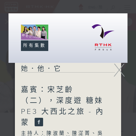
ENG
/
簡
×
全新 RTHK On The Go
取得
一手掌握 RTHK 電台、電視節目
所有集數
X
她．他．它
嘉賓：宋芝齡
（二），深度遊 糖妹
PE3 大西北之旅 - 內
蒙
主持人：陳淑蘭、陳淽菁、吳