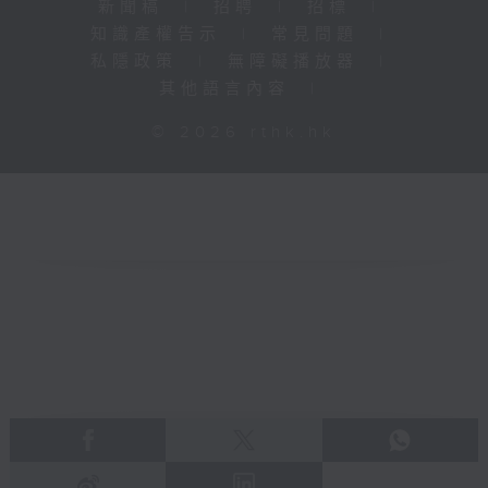
新聞稿
|
招聘
|
招標
|
知識產權告示
|
常見問題
|
私隱政策
|
無障礙播放器
|
其他語言內容
|
© 2026 rthk.hk