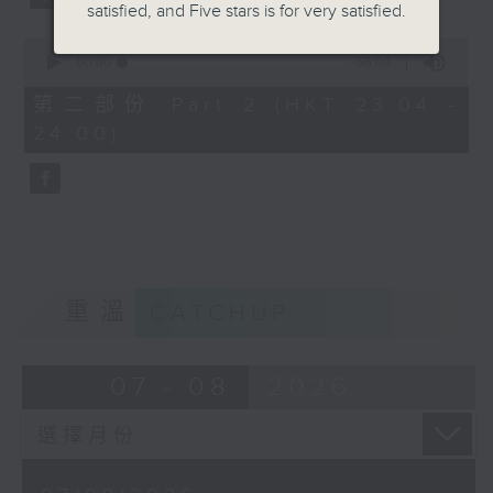
satisfied, and Five stars is for very satisfied.
0
seconds
00:00
56:09
of
56
第二部份 Part 2 (HKT 23:04 -
minutes,
24:00)
9
seconds
重溫
CATCHUP
07 - 08
2026