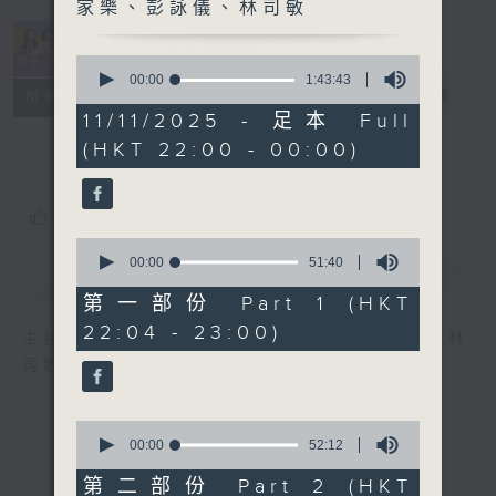
家樂、彭詠儀、林司敏
0
seconds
00:00
1:43:43
她．他．它
電台直播
of
所有集數
1
11/11/2025 - 足本 Full
hour,
(HKT 22:00 - 00:00)
43
minutes,
43
seconds
您喜歡這個節目嗎?
0
seconds
00:00
51:40
簡介
GIST
of
51
第一部份 Part 1 (HKT
minutes,
22:04 - 23:00)
40
主持人：陳淑蘭、陳淽菁、吳家樂、彭詠儀、林
seconds
司敏
0
seconds
00:00
52:12
of
52
第二部份 Part 2 (HKT