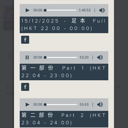
0
seconds
00:00
1:46:53
of
1
15/12/2025 - 足本 Full
hour,
她．他．它
電台直播
所有集數
(HKT 22:00 - 00:00)
46
minutes,
53
seconds
0
您喜歡這個節目嗎?
seconds
00:06
53:20
of
53
第一部份 Part 1 (HKT
minutes,
簡介
GIST
22:04 - 23:00)
20
seconds
主持人：陳淑蘭、陳淽菁、吳家樂、彭詠儀、林
司敏
0
seconds
00:00
53:43
of
53
第二部份 Part 2 (HKT
minutes,
23:04 - 24:00)
43
seconds