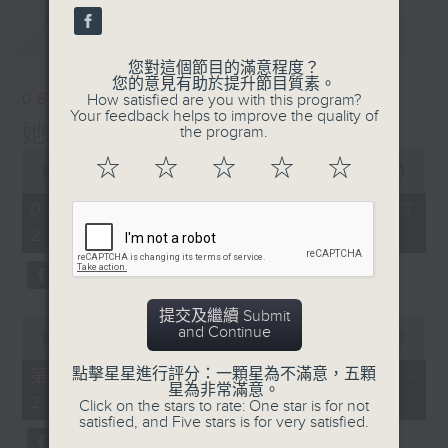
最新
LATEST
您對這個節目的滿意程度？
您的意見有助於提升節目質素。
06/08/2026
How satisfied are you with this program?
Your feedback helps to improve the quality of
她．他．它
the program.
0
☆
☆
☆
☆
☆
seconds
00:00
1:52:00
of
1
06/08/2026 - 足本 Full (HKT
hour,
22:04 - 24:00)
52
minutes,
0
seconds
提交及繼續 Submit
0
and Continue
seconds
00:00
56:00
of
56
點擊星星進行評分：一顆星為不滿意，五顆
第一部份 Part 1 (HKT 22:04 -
minutes,
星為非常滿意。
23:00)
0
Click on the stars to rate: One star is for not
seconds
satisfied, and Five stars is for very satisfied.