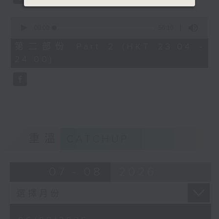
0
seconds
00:00
56:10
of
56
第二部份 Part 2 (HKT 23:04 -
minutes,
24:00)
10
seconds
重溫
CATCHUP
07 - 08
2026