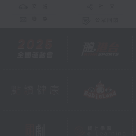
交 通
社 交
聯 絡
公眾回饋