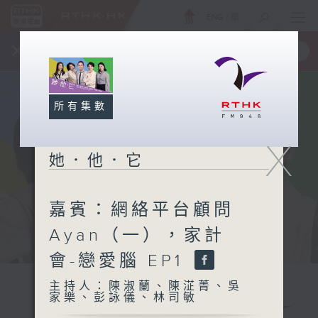
ENG
/
簡
×
全新 RTHK On The Go
取得
一手掌握 RTHK 電台、電視節目
所有集數
X
她．他．它
嘉賓：網絡平台顧問
Ayan（一），家計
會-戀愛腦 EP1
主持人：陳淑蘭、陳淽菁、吳
家樂、彭詠儀、林司敏