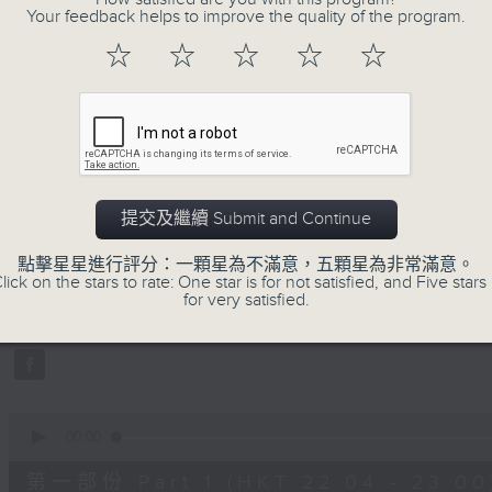
Your feedback helps to improve the quality of the program.
☆
☆
☆
☆
☆
06/08/2026
提交及繼續 Submit and Continue
嘉賓：張達倫 EP 1，醫學美容 劉敬亭
0
點擊星星進行評分：一顆星為不滿意，五顆星為非常滿意。
seconds
00:00
lick on the stars to rate: One star is for not satisfied, and Five stars 
of
for very satisfied.
1
06/08/2026 - 足本 Full (HKT 22:04
hour,
52
minutes,
0
seconds
Volume
90%
0
seconds
00:00
of
56
第一部份 Part 1 (HKT 22:04 - 23:00
minutes,