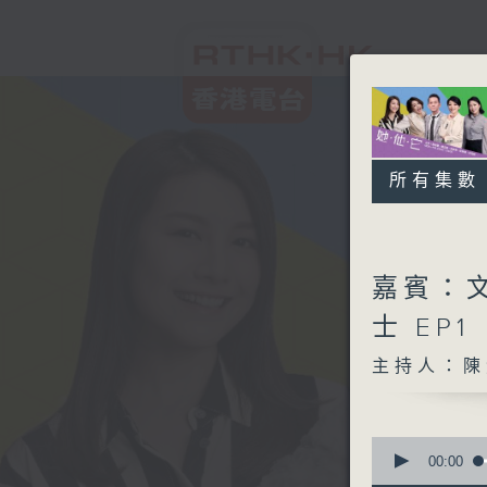
所有集數
嘉賓：
士 EP1
主持人：陳
0
seconds
00:00
of