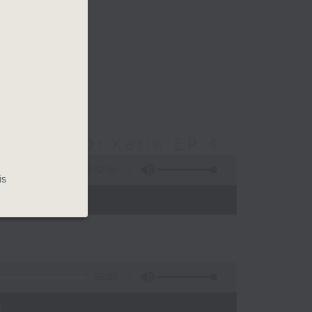
醫生 Dr.Katie EP 4
1:52:00
is
 - 24:00)
56:00
)