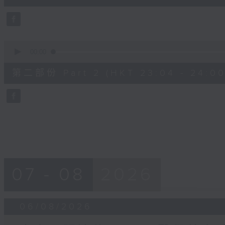
0
seconds
Volume
90%
0
seconds
00:00
of
56
第二部份 Part 2 (HKT 23:04 - 24:00
minutes,
10
seconds
Volume
90%
07 - 08
2026
06/08/2026