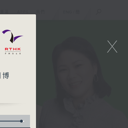
重溫
APPS
我們
ENG
/
簡
X
明博