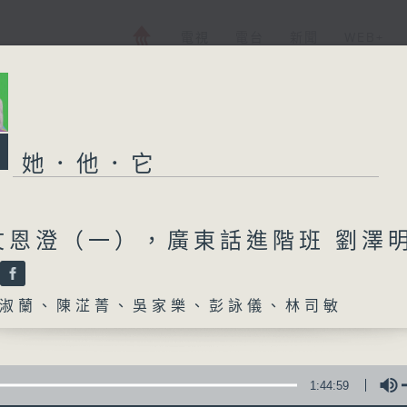
電視
電台
新聞
WEB+
她．他．它
文恩澄（一），廣東話進階班 劉澤
淑蘭、陳淽菁、吳家樂、彭詠儀、林司敏
1:44:59