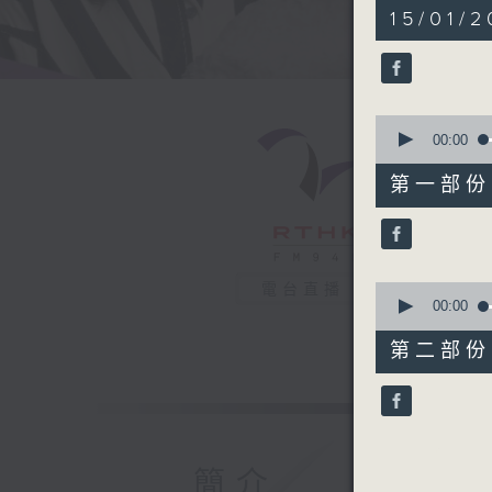
1
15/01/2
hour,
44
minutes,
59
seconds
90%
0
seconds
00:00
of
52
第一部份 P
minutes,
0
seconds
90%
0
電台直播
seconds
00:00
of
53
第二部份 P
minutes,
9
seconds
90%
簡介