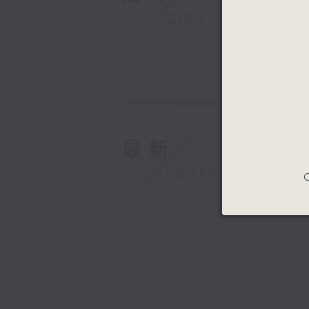
GIST
最新
LATEST
C