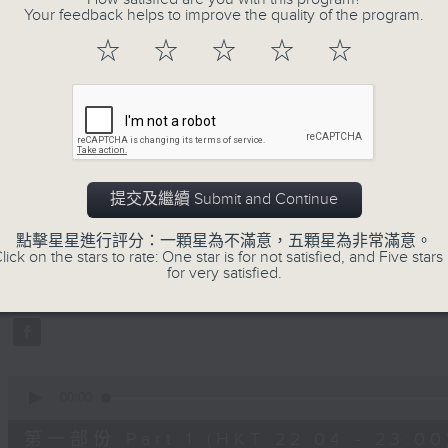
Your feedback helps to improve the quality of the program.
☆
☆
☆
☆
☆
07/08/2026
提交及繼續 Submit and Continue
她．他．它
0
點擊星星進行評分：一顆星為不滿意，五顆星為非常滿意。
seconds
00:00
lick on the stars to rate: One star is for not satisfied, and Five stars 
of
for very satisfied.
1
07/08/2026 - 足本 Full (HKT 22:04
hour,
51
minutes,
59
seconds
Volume
90%
0
seconds
00:00
of
56
第一部份 Part 1 (HKT 22:04 - 23:00
minutes,