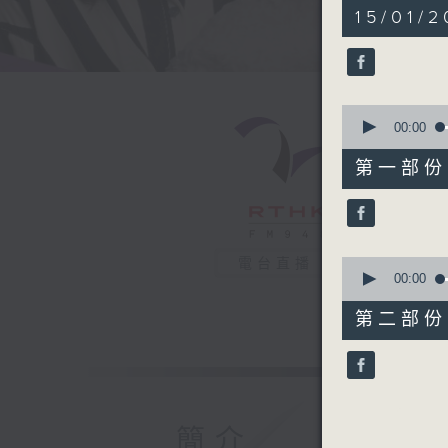
1
15/01/2
hour,
44
minutes,
59
seconds
90%
0
seconds
00:00
of
52
第一部份 P
minutes,
0
seconds
90%
0
電台直播
seconds
00:00
of
53
第二部份 P
minutes,
9
seconds
90%
簡介