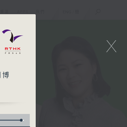
重溫
APPS
我們
ENG
/
簡
X
明博