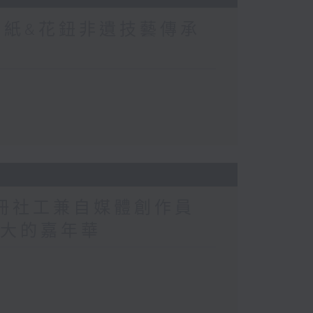
剪紙&花鈕非遺技藝傳承
註冊社工兼自媒體創作員
洲最大的嘉年華