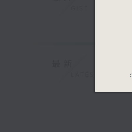
GIST
最新
LATEST
C