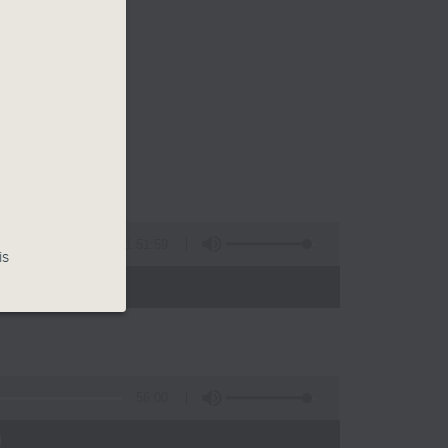
1:51:59
is
 - 24:00)
56:00
)