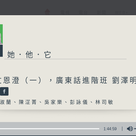
電視
電台
新聞
WEB+
她．他．它
文恩澄（一），廣東話進階班 劉澤
淑蘭、陳淽菁、吳家樂、彭詠儀、林司敏
1:44:59