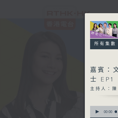
所有集數
嘉賓：
士 EP1
主持人：陳
0
seconds
00:00
of